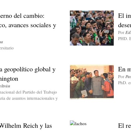
ierno del cambio:
El im
o, avances sociales y
dese
Por
Ed
PHD. E
na
rsitario
a geopolítico global y
En m
Por
Pa
hington
PhD. e
ltrán
nacional del Partido del Trabajo
ria de asuntos internacionales y
Wilhelm Reich y las
El r