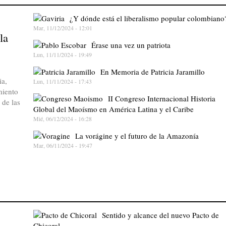
¿Y dónde está el liberalismo popular colombiano
Mar, 11/12/2024 - 12:01
la
Érase una vez un patriota
Lun, 11/11/2024 - 19:49
En Memoria de Patricia Jaramillo
ia,
Lun, 11/11/2024 - 17:43
miento
II Congreso Internacional Historia
 de las
Global del Maoísmo en América Latina y el Caribe
Mié, 06/12/2024 - 16:28
La vorágine y el futuro de la Amazonía
Mar, 06/11/2024 - 19:47
Sentido y alcance del nuevo Pacto de
Chicoral