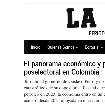
Pasar
al
contenido
principal
Navegación
Inicio
Quienes Somos
Editorial
principal
El panorama económico y p
poselectoral en Colombia
Terminó el gobierno de Gustavo Petro y no 
catastróficos de sus opositores. Pese al der
petróleo en 2023, la economía entró en un 
aceleró desde 2024 apoyada en el crecimient