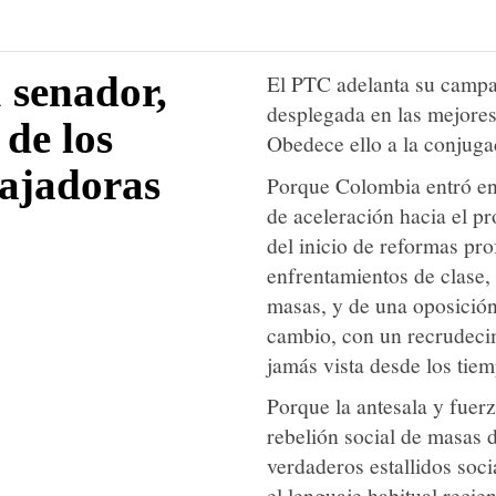
u senador,
El PTC adelanta su campañ
desplegada en las mejores
 de los
Obedece ello a la conjuga
bajadoras
Porque Colombia entró en 
de aceleración hacia el p
del inicio de reformas pr
enfrentamientos de clase, 
masas, y de una oposición
cambio, con un recrudecim
jamás vista desde los tiem
Porque la antesala y fuerz
rebelión social de masas 
verdaderos estallidos soci
el lenguaje habitual recie