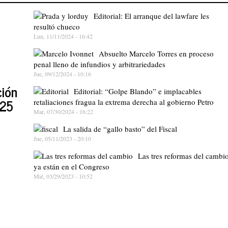
Editorial: El arranque del lawfare les
resultó chueco
Lun, 11/11/2024 - 16:42
Absuelto Marcelo Torres en proceso
penal lleno de infundios y arbitrariedades
Jue, 09/12/2024 - 10:16
ción
Editorial: “Golpe Blando” e implacables
025
retaliaciones fragua la extrema derecha al gobierno Petro
Mar, 07/30/2024 - 16:22
La salida de “gallo basto” del Fiscal
Jue, 05/11/2023 - 20:10
Las tres reformas del cambi
ya están en el Congreso
Mié, 03/29/2023 - 10:52