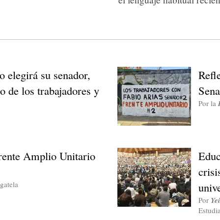
lo elegirá su senador,
Refl
o de los trabajadores y
Sena
Por la
ente Amplio Unitario
Educ
crisi
gatela
unive
Por
Ye
Estudia