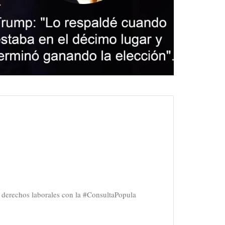
us derechos laborales con la #ConsultaPopula