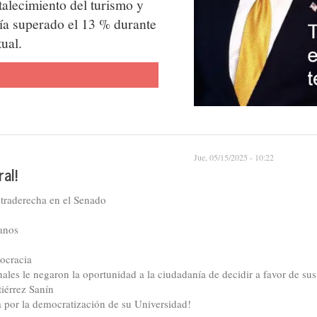
rtalecimiento del turismo y
abía superado el 13 % durante
ual.
Jue, 05/15/2025 - 10:22
al!
ultraderecha en el Senado
anos
ocracia
nales le negaron la oportunidad a la ciudadanía de decidir a favor de s
tiérrez Sanín
ha por la democratización de su Universidad!