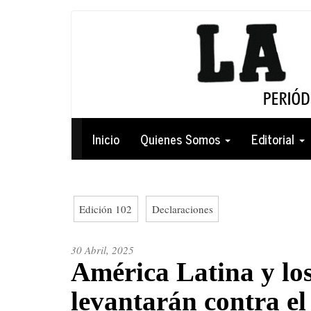
Pasar
al
contenido
principal
Navegación
Inicio
Quienes Somos
Editorial
principal
Edición 102
Declaraciones
30 Abril, 2025
América Latina y lo
levantarán contra el