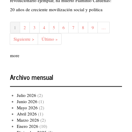
revolucionario ejemplar, ha muerto Flaminio Cárdenas!
20 años de creciente movilización social y política
Paginación
Página
1
Página
2
Página
3
Página
4
Página
5
Página
6
Página
7
Página
8
Página
9
…
actual
Siguiente
Siguiente >
Última
Último »
página
página
more
Archivo mensual
Julio 2026
(2)
Junio 2026
(1)
Mayo 2026
(2)
Abril 2026
(1)
Marzo 2026
(2)
Enero 2026
(10)