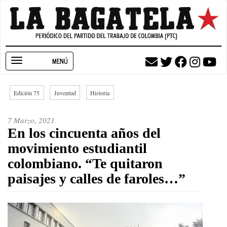
Pasar
al
contenido
principal
Toggle
navigation
Edición 75
Juventud
Historia
7 Marzo, 2021
En los cincuenta años del
movimiento estudiantil
colombiano. “Te quitaron
paisajes y calles de faroles…”