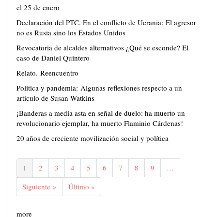
el 25 de enero
Declaración del PTC. En el conflicto de Ucrania: El agresor
no es Rusia sino los Estados Unidos
Revocatoria de alcaldes alternativos ¿Qué se esconde? El
caso de Daniel Quintero
Relato. Reencuentro
Política y pandemia: Algunas reflexiones respecto a un
artículo de Susan Watkins
¡Banderas a media asta en señal de duelo: ha muerto un
revolucionario ejemplar, ha muerto Flaminio Cárdenas!
20 años de creciente movilización social y política
Paginación
Página
1
Página
2
Página
3
Página
4
Página
5
Página
6
Página
7
Página
8
Página
9
…
actual
Siguiente
Siguiente >
Última
Último »
página
página
more