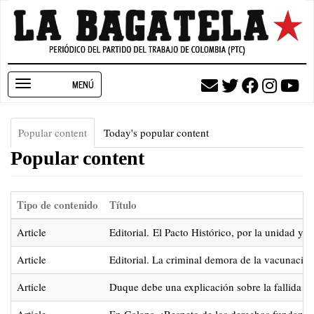
Pasar
al
contenido
principal
Toggle
navigation
Popular content
(solapa
Today's popular content
Solapas
activa)
Popular content
principales
Tipo de contenido
Título
Article
Editorial. El Pacto Histórico, por la unidad y 
Article
Editorial. La criminal demora de la vacunaci
Article
Duque debe una explicación sobre la fallida 
Article
En Galapa. ¡Respeto de los derechos fundament