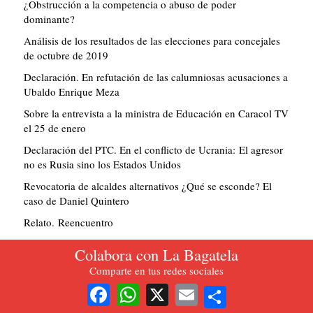
¿Obstrucción a la competencia o abuso de poder
dominante?
Análisis de los resultados de las elecciones para concejales
de octubre de 2019
Declaración. En refutación de las calumniosas acusaciones a
Ubaldo Enrique Meza
Sobre la entrevista a la ministra de Educación en Caracol TV
el 25 de enero
Declaración del PTC. En el conflicto de Ucrania: El agresor
no es Rusia sino los Estados Unidos
Revocatoria de alcaldes alternativos ¿Qué se esconde? El
caso de Daniel Quintero
Relato. Reencuentro
Política y pandemia: Algunas reflexiones respecto a un
Colabora con La Bagatela
artículo de Susan Watkins
Comparte en tus redes sociales
¡Banderas a media asta en señal de duelo: ha muerto un
Share
Facebook
WhatsApp
X
Email
revolucionario ejemplar, ha muerto Flaminio Cárdenas!