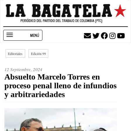
Pasar
al
contenido
principal
Toggle
navigation
Editoriales
Edición 99
12 Septiembre, 2024
Absuelto Marcelo Torres en
proceso penal lleno de infundios
y arbitrariedades