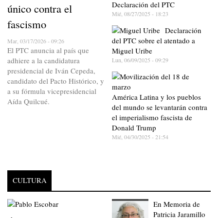
Declaración del PTC
único contra el
Mié, 08/27/2025 - 18:23
fascismo
Declaración
del PTC sobre el atentado a
Mar, 03/17/2026 - 09:26
El PTC anuncia al país que
Miguel Uribe
adhiere a la candidatura
Lun, 06/09/2025 - 09:29
presidencial de Iván Cepeda,
candidato del Pacto Histórico, y
a su fórmula vicepresidencial
América Latina y los pueblos
Aída Quilcué.
del mundo se levantarán contra
el imperialismo fascista de
Donald Trump
Mié, 04/30/2025 - 21:54
CULTURA
En Memoria de
Patricia Jaramillo