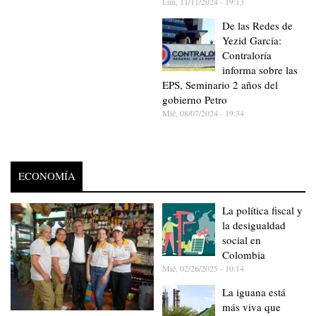
Lun, 11/11/2024 - 19:13
De las Redes de
Yezid García:
Contraloría
informa sobre las
EPS, Seminario 2 años del
gobierno Petro
Mié, 08/07/2024 - 19:34
ECONOMÍA
La política fiscal y
la desigualdad
social en
Colombia
Mié, 02/26/2025 - 10:14
La iguana está
más viva que