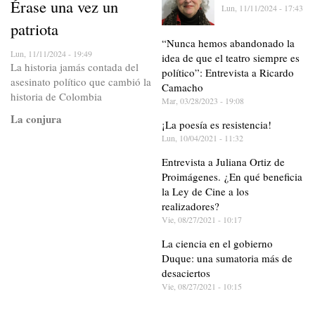
Érase una vez un
Lun, 11/11/2024 - 17:43
patriota
“Nunca hemos abandonado la
Lun, 11/11/2024 - 19:49
idea de que el teatro siempre es
La historia jamás contada del
político”: Entrevista a Ricardo
asesinato político que cambió la
Camacho
historia de Colombia
Mar, 03/28/2023 - 19:08
La conjura
¡La poesía es resistencia!
Lun, 10/04/2021 - 11:32
Entrevista a Juliana Ortiz de
Proimágenes. ¿En qué beneficia
la Ley de Cine a los
realizadores?
Vie, 08/27/2021 - 10:17
La ciencia en el gobierno
Duque: una sumatoria más de
desaciertos
Vie, 08/27/2021 - 10:15