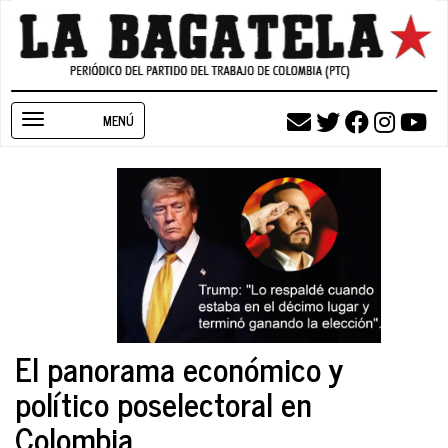
Pasar
al
contenido
principal
Toggle
navigation
El panorama económico y
político poselectoral en
Colombia