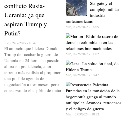
Stargate y el
conflicto Rusia-
complejo militar-
Ucrania: ¿a que
industrial
norteamericano
aspiran Trump y
Mié, 02/26/2025 - 16:05
Putin?
El doble rasero de la
derecha colombiana en las
Jue, 02/27/2025 - 10:42
relaciones internacionales
El anuncio que hiciera Donald
Mié, 02/26/2025 - 11:02
Trump de acabar la guerra de
Ucrania en 24 horas ha pasado,
La solución final, de
ahora en presidencia, a un
Hitler a Trump
terreno más realista al proponer
Mié, 02/26/2025 - 10:47
una posible agenda de
negociación a tres meses, pero
conservando el espíritu de tratar
Puntadas en la transición de la
hegemonía gringa al mundo
multipolar. Avances, retrocesos
y el peligro de guerra
Mar, 12/03/2024 - 10:32