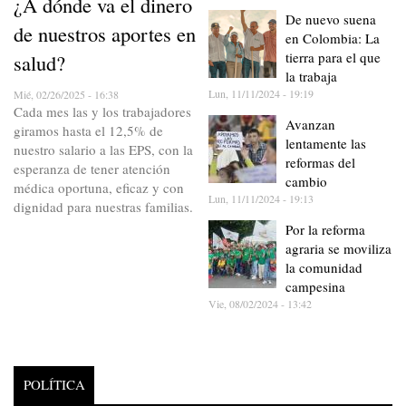
¿A dónde va el dinero
De nuevo suena
de nuestros aportes en
en Colombia: La
tierra para el que
salud?
la trabaja
Lun, 11/11/2024 - 19:19
Mié, 02/26/2025 - 16:38
Cada mes las y los trabajadores
Avanzan
giramos hasta el 12,5% de
lentamente las
nuestro salario a las EPS, con la
reformas del
esperanza de tener atención
cambio
médica oportuna, eficaz y con
Lun, 11/11/2024 - 19:13
dignidad para nuestras familias.
Por la reforma
agraria se moviliza
la comunidad
campesina
Vie, 08/02/2024 - 13:42
POLÍTICA