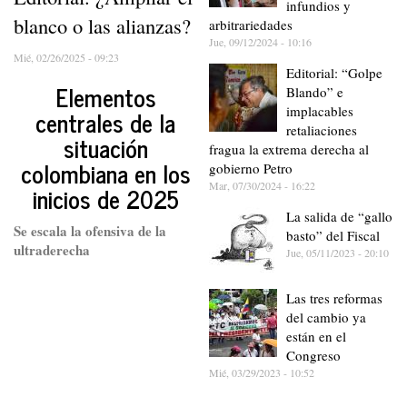
infundios y
blanco o las alianzas?
arbitrariedades
Jue, 09/12/2024 - 10:16
Mié, 02/26/2025 - 09:23
Editorial: “Golpe
Elementos
Blando” e
implacables
centrales de la
retaliaciones
situación
fragua la extrema derecha al
colombiana en los
gobierno Petro
Mar, 07/30/2024 - 16:22
inicios de 2025
La salida de “gallo
Se escala la ofensiva de la
basto” del Fiscal
ultraderecha
Jue, 05/11/2023 - 20:10
Las tres reformas
del cambio ya
están en el
Congreso
Mié, 03/29/2023 - 10:52