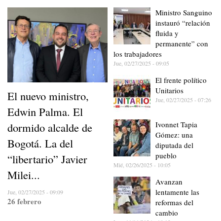
Ministro Sanguino
instauró “relación
fluida y
permanente” con
los trabajadores
Jue, 02/27/2025 - 09:05
El frente político
Unitarios
El nuevo ministro,
Jue, 02/27/2025 - 07:26
Edwin Palma. El
Ivonnet Tapia
dormido alcalde de
Gómez: una
Bogotá. La del
diputada del
pueblo
“libertario” Javier
Mié, 02/26/2025 - 10:05
Milei...
Avanzan
lentamente las
Jue, 02/27/2025 - 09:09
26 febrero
reformas del
cambio