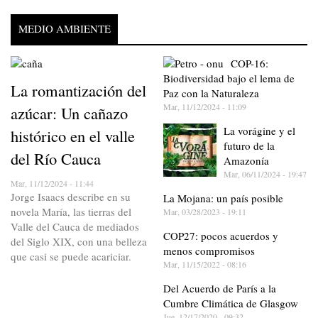
MEDIO AMBIENTE
COP-16:
Biodiversidad bajo el lema de
La romantización del
Paz con la Naturaleza
Mar, 11/12/2024 - 11:09
azúcar: Un cañazo
La vorágine y el
histórico en el valle
futuro de la
del Río Cauca
Amazonía
Mar, 06/11/2024 - 19:47
Mar, 11/12/2024 - 11:44
Jorge Isaacs describe en su
La Mojana: un país posible
novela María, las tierras del
Mar, 03/28/2023 - 19:11
Valle del Cauca de mediados
COP27: pocos acuerdos y
del Siglo XIX, con una belleza
menos compromisos
que casi se puede acariciar.
Mar, 11/15/2022 - 08:16
Del Acuerdo de París a la
Cumbre Climática de Glasgow
Jue, 12/17/2020 - 09:32