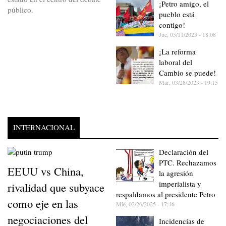
¡Petro amigo, el
público.
pueblo está
contigo!
Jue, 05/11/2023 - 18:08
¡La reforma
laboral del
Cambio se puede!
Mar, 03/28/2023 - 19:15
INTERNACIONAL
Declaración del
PTC. Rechazamos
EEUU vs China,
la agresión
imperialista y
rivalidad que subyace
respaldamos al presidente Petro
como eje en las
Mié, 02/26/2025 - 17:46
negociaciones del
Incidencias de