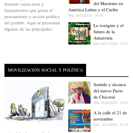
del Maoísmo en
formuló varias tesis y
América Latina y el Caribe
fundamentos que guían el
Mié, 06/12/2024 - 16:28
pensamiento y acción política
del partido. Aquí se presentan
La vorágine y el
algunas de las principales:
futuro de la
Amazonía
Mar, 06/11/2024 - 19:47
MOVILIZACIÓN SOCIAL Y POLÍTICA
Sentido y alcance
del nuevo Pacto
de Chicoral
Mié, 02/26/2025 - 14:27
A la calle el 21 de
noviembre
Mié, 11/13/2024 - 07:38