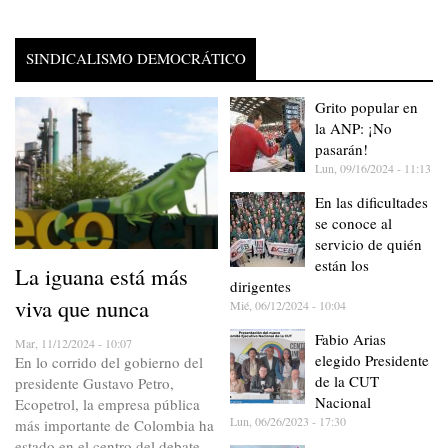
SINDICALISMO DEMOCRÁTICO
Grito popular en
la ANP: ¡No
pasarán!
Lun, 09/16/2024 - 11:13
En las dificultades
se conoce al
servicio de quién
están los
La iguana está más
dirigentes
viva que nunca
Mié, 06/12/2024 - 10:04
Fabio Arias
Mar, 11/12/2024 - 10:07
elegido Presidente
En lo corrido del gobierno del
de la CUT
presidente Gustavo Petro,
Nacional
Ecopetrol, la empresa pública
Lun, 06/26/2023 - 17:30
más importante de Colombia ha
estado en el centro del debate