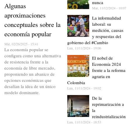
nunca
Algunas
Mar, 11/12/2024 - 10:07
aproximaciones
La informalidad
conceptuales sobre la
laboral: su
medición, causas
economía popular
y respuestas del
gobierno del #Cambio
Mié, 02/26/2025 - 15:41
Lun, 11/11/2024 - 19:06
La economía popular se
configura como una alternativa
El nobel de
de resistencia frente a la
Economía 2024
economía de libre mercado,
frente a la reforma
proponiendo un abanico de
agraria en
opciones económicas que
Colombia
desafían la idea de un único
Lun, 11/11/2024 - 19:02
modelo dominante.
De la
reprimarización a
la
reindustrialización
Lun, 11/11/2024 - 18:53