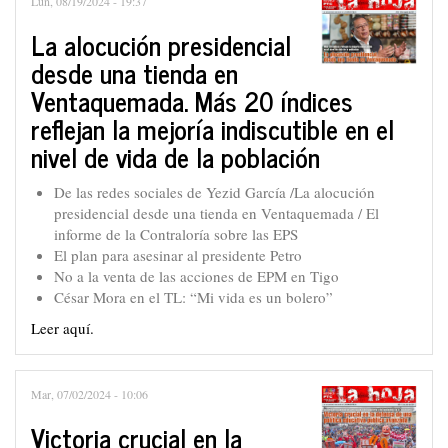
Lun, 08/19/2024 - 19:37
La alocución presidencial
desde una tienda en
Ventaquemada. Más 20 índices
reflejan la mejoría indiscutible en el
nivel de vida de la población
De las redes sociales de Yezid García /La alocución
presidencial desde una tienda en Ventaquemada / El
informe de la Contraloría sobre las EPS
El plan para asesinar al presidente Petro
No a la venta de las acciones de EPM en Tigo
César Mora en el TL: “Mi vida es un bolero”
Leer aquí.
Mar, 07/02/2024 - 10:06
Victoria crucial en la