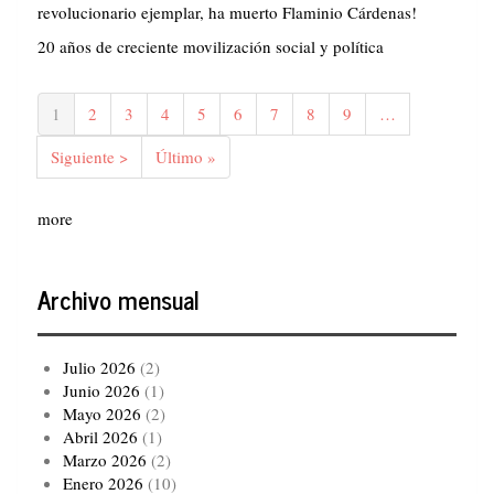
revolucionario ejemplar, ha muerto Flaminio Cárdenas!
20 años de creciente movilización social y política
Paginación
Página
1
Página
2
Página
3
Página
4
Página
5
Página
6
Página
7
Página
8
Página
9
…
actual
Siguiente
Siguiente >
Última
Último »
página
página
more
Archivo mensual
Julio 2026
(2)
Junio 2026
(1)
Mayo 2026
(2)
Abril 2026
(1)
Marzo 2026
(2)
Enero 2026
(10)