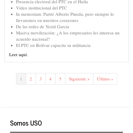
Presencia electoral del PTC en el Huila
Video institucional del PTC
In memoriam: Partió Alberto Pineda, pero siempre lo
llevaremos en nuestros corazones
De las redes de Yezid García
Masiva movilización: ¿A los empresarios les interesa un
acuerdo nacional?
El PTC en Bolívar capacita su militancia
Leer aquí.
Paginación
Página
1
Página
2
Página
3
Página
4
Página
5
Siguiente
Siguiente >
Última
Último »
actual
página
página
Somos USO