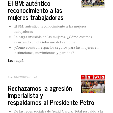
El 8M: auténtico
reconocimiento a las
mujeres trabajadoras
El 8M: auténtico reconocimiento a las mujeres
trabajadoras
La carga invisible de las mujeres. ¿Cómo estamos
avanzando en el Gobierno del cambio?
¿Cómo construir espacios seguros para las mujeres en
instituciones, movimientos y partidos?
Leer aquí.
Lun, 01/27/2025 - 10:43
Rechazamos la agresión
imperialista y
respaldamos al Presidente Petro
De las redes sociales de Yezid García. Total respaldo a la