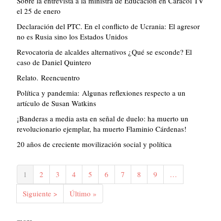
Sobre la entrevista a la ministra de Educación en Caracol TV
el 25 de enero
Declaración del PTC. En el conflicto de Ucrania: El agresor
no es Rusia sino los Estados Unidos
Revocatoria de alcaldes alternativos ¿Qué se esconde? El
caso de Daniel Quintero
Relato. Reencuentro
Política y pandemia: Algunas reflexiones respecto a un
artículo de Susan Watkins
¡Banderas a media asta en señal de duelo: ha muerto un
revolucionario ejemplar, ha muerto Flaminio Cárdenas!
20 años de creciente movilización social y política
Paginación
Página
1
Página
2
Página
3
Página
4
Página
5
Página
6
Página
7
Página
8
Página
9
…
actual
Siguiente
Siguiente >
Última
Último »
página
página