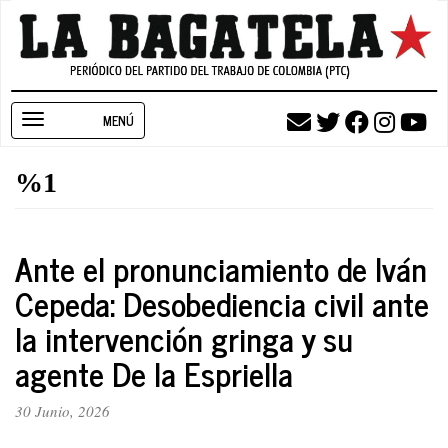
Pasar
al
contenido
principal
Toggle
navigation
%1
Ante el pronunciamiento de Iván
Cepeda: Desobediencia civil ante
la intervención gringa y su
agente De la Espriella
30 Junio, 2026