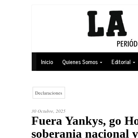
Pasar
al
contenido
principal
Navegación
Inicio
Quienes Somos
Editorial
principal
Declaraciones
30 Octubre, 2025
Fuera Yankys, go Ho
soberania nacional y 