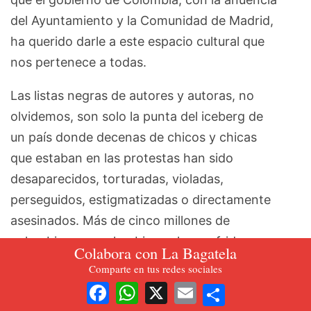
del Ayuntamiento y la Comunidad de Madrid,
ha querido darle a este espacio cultural que
nos pertenece a todas.
Las listas negras de autores y autoras, no
olvidemos, son solo la punta del iceberg de
un país donde decenas de chicos y chicas
que estaban en las protestas han sido
desaparecidos, torturadas, violadas,
perseguidos, estigmatizadas o directamente
asesinados. Más de cinco millones de
colombianas y colombianos han sufrido
Colabora con La Bagatela
desplazamientos forzosos. Solo en el mes
Comparte en tus redes sociales
pasado, más de cinco mil han engrosado la
Share
Facebook
WhatsApp
X
Email
lista. “La gente no se va porque hay