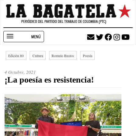
Pasar
al
contenido
principal
Toggle
navigation
Edición 80
Cultura
Romulo Bustos
Poesía
4 Octubre, 2021
¡La poesía es resistencia!