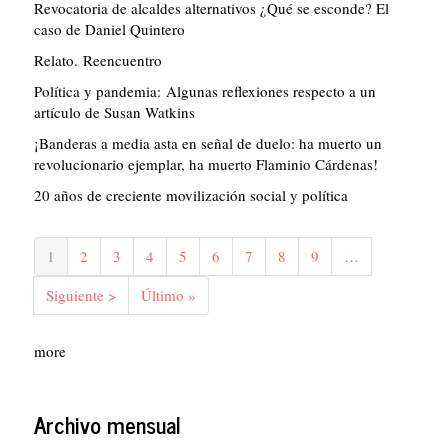
Revocatoria de alcaldes alternativos ¿Qué se esconde? El
caso de Daniel Quintero
Relato. Reencuentro
Política y pandemia: Algunas reflexiones respecto a un
artículo de Susan Watkins
¡Banderas a media asta en señal de duelo: ha muerto un
revolucionario ejemplar, ha muerto Flaminio Cárdenas!
20 años de creciente movilización social y política
Paginación
Página
1
Página
2
Página
3
Página
4
Página
5
Página
6
Página
7
Página
8
Página
9
…
actual
Siguiente
Siguiente >
Última
Último »
página
página
more
Archivo mensual