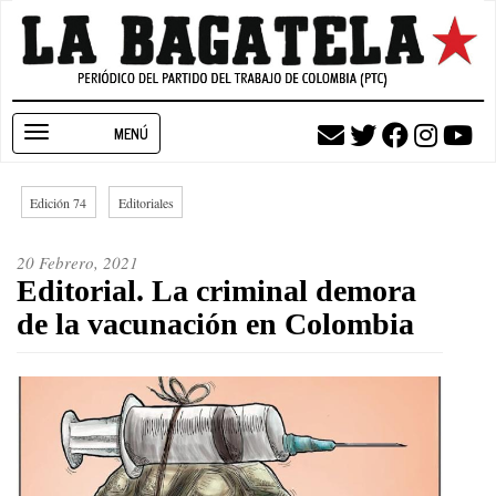
Pasar
al
contenido
principal
Toggle
navigation
Edición 74
Editoriales
20 Febrero, 2021
Editorial. La criminal demora
de la vacunación en Colombia