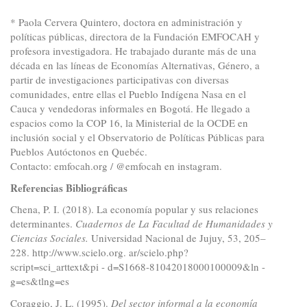
* Paola Cervera Quintero, doctora en administración y
políticas públicas, directora de la Fundación EMFOCAH y
profesora investigadora. He trabajado durante más de una
década en las líneas de Economías Alternativas, Género, a
partir de investigaciones participativas con diversas
comunidades, entre ellas el Pueblo Indígena Nasa en el
Cauca y vendedoras informales en Bogotá. He llegado a
espacios como la COP 16, la Ministerial de la OCDE en
inclusión social y el Observatorio de Políticas Públicas para
Pueblos Autóctonos en Quebéc.
Contacto: emfocah.org / @emfocah en instagram.
Referencias Bibliográficas
Chena, P. I. (2018). La economía popular y sus relaciones
determinantes.
Cuadernos de La Facultad de Humanidades y
Ciencias Sociales.
Universidad Nacional de Jujuy, 53, 205–
228.
http://www.scielo.org
. ar/scielo.php?
script=sci_arttext&pi - d=S1668-81042018000100009&ln -
g=es&tlng=es
Coraggio, J. L. (1995).
Del sector informal a la economía