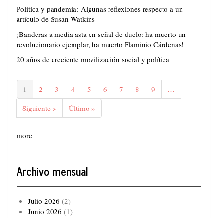
Política y pandemia: Algunas reflexiones respecto a un
artículo de Susan Watkins
¡Banderas a media asta en señal de duelo: ha muerto un
revolucionario ejemplar, ha muerto Flaminio Cárdenas!
20 años de creciente movilización social y política
Paginación
Página
1
Página
2
Página
3
Página
4
Página
5
Página
6
Página
7
Página
8
Página
9
…
actual
Siguiente
Siguiente >
Última
Último »
página
página
more
Archivo mensual
Julio 2026
(2)
Junio 2026
(1)