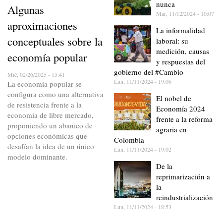
nunca
Algunas
Mar, 11/12/2024 - 10:07
aproximaciones
La informalidad
conceptuales sobre la
laboral: su
medición, causas
economía popular
y respuestas del
gobierno del #Cambio
Mié, 02/26/2025 - 15:41
Lun, 11/11/2024 - 19:06
La economía popular se
configura como una alternativa
El nobel de
de resistencia frente a la
Economía 2024
economía de libre mercado,
frente a la reforma
proponiendo un abanico de
agraria en
opciones económicas que
Colombia
desafían la idea de un único
Lun, 11/11/2024 - 19:02
modelo dominante.
De la
reprimarización a
la
reindustrialización
Lun, 11/11/2024 - 18:53