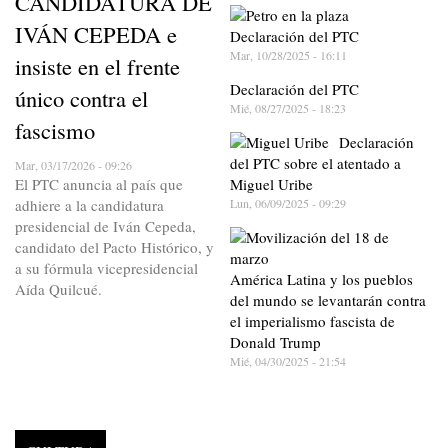
CANDIDATURA DE
IVÁN CEPEDA e
Declaración del PTC
Mar, 10/28/2025 - 16:11
insiste en el frente
Declaración del PTC
único contra el
Mié, 08/27/2025 - 18:23
fascismo
Declaración
del PTC sobre el atentado a
Mar, 03/17/2026 - 09:26
El PTC anuncia al país que
Miguel Uribe
adhiere a la candidatura
Lun, 06/09/2025 - 09:29
presidencial de Iván Cepeda,
candidato del Pacto Histórico, y
a su fórmula vicepresidencial
América Latina y los pueblos
Aída Quilcué.
del mundo se levantarán contra
el imperialismo fascista de
Donald Trump
Mié, 04/30/2025 - 21:54