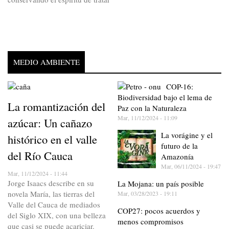
MEDIO AMBIENTE
COP-16:
Biodiversidad bajo el lema de
La romantización del
Paz con la Naturaleza
Mar, 11/12/2024 - 11:09
azúcar: Un cañazo
La vorágine y el
histórico en el valle
futuro de la
del Río Cauca
Amazonía
Mar, 06/11/2024 - 19:47
Mar, 11/12/2024 - 11:44
Jorge Isaacs describe en su
La Mojana: un país posible
novela María, las tierras del
Mar, 03/28/2023 - 19:11
Valle del Cauca de mediados
COP27: pocos acuerdos y
del Siglo XIX, con una belleza
menos compromisos
que casi se puede acariciar.