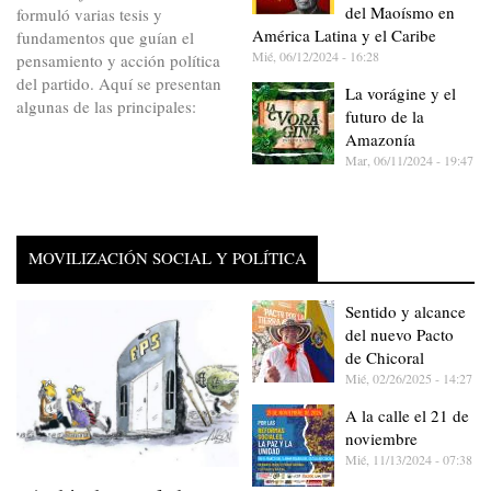
del Maoísmo en
formuló varias tesis y
América Latina y el Caribe
fundamentos que guían el
Mié, 06/12/2024 - 16:28
pensamiento y acción política
del partido. Aquí se presentan
La vorágine y el
algunas de las principales:
futuro de la
Amazonía
Mar, 06/11/2024 - 19:47
MOVILIZACIÓN SOCIAL Y POLÍTICA
Sentido y alcance
del nuevo Pacto
de Chicoral
Mié, 02/26/2025 - 14:27
A la calle el 21 de
noviembre
Mié, 11/13/2024 - 07:38