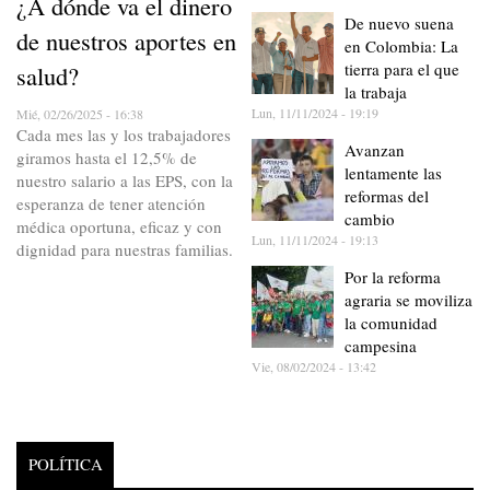
¿A dónde va el dinero
De nuevo suena
de nuestros aportes en
en Colombia: La
tierra para el que
salud?
la trabaja
Lun, 11/11/2024 - 19:19
Mié, 02/26/2025 - 16:38
Cada mes las y los trabajadores
Avanzan
giramos hasta el 12,5% de
lentamente las
nuestro salario a las EPS, con la
reformas del
esperanza de tener atención
cambio
médica oportuna, eficaz y con
Lun, 11/11/2024 - 19:13
dignidad para nuestras familias.
Por la reforma
agraria se moviliza
la comunidad
campesina
Vie, 08/02/2024 - 13:42
POLÍTICA