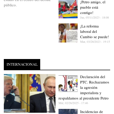
¡Petro amigo, el
público.
pueblo está
contigo!
Jue, 05/11/2023 - 18:08
¡La reforma
laboral del
Cambio se puede!
Mar, 03/28/2023 - 19:15
INTERNACIONAL
Declaración del
PTC. Rechazamos
la agresión
imperialista y
respaldamos al presidente Petro
Mié, 02/26/2025 - 17:46
Incidencias de