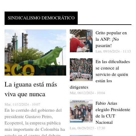
SINDICALISMO DEMOCRÁTICO
Grito popular en
la ANP: ¡No
pasarán!
Lun, 09/16/2024 - 11:13
En las dificultades
se conoce al
servicio de quién
están los
La iguana está más
dirigentes
viva que nunca
Mié, 06/12/2024 - 10:04
Fabio Arias
Mar, 11/12/2024 - 10:07
elegido Presidente
En lo corrido del gobierno del
de la CUT
presidente Gustavo Petro,
Nacional
Ecopetrol, la empresa pública
Lun, 06/26/2023 - 17:30
más importante de Colombia ha
estado en el centro del debate