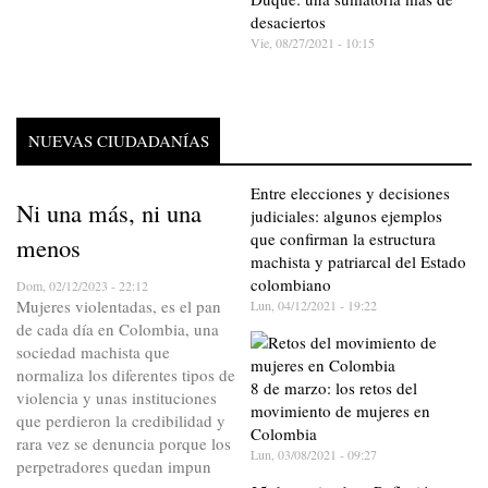
desaciertos
Vie, 08/27/2021 - 10:15
NUEVAS CIUDADANÍAS
Entre elecciones y decisiones
Ni una más, ni una
judiciales: algunos ejemplos
que confirman la estructura
menos
machista y patriarcal del Estado
colombiano
Dom, 02/12/2023 - 22:12
Mujeres violentadas, es el pan
Lun, 04/12/2021 - 19:22
de cada día en Colombia, una
sociedad machista que
normaliza los diferentes tipos de
8 de marzo: los retos del
violencia y unas instituciones
movimiento de mujeres en
que perdieron la credibilidad y
Colombia
rara vez se denuncia porque los
Lun, 03/08/2021 - 09:27
perpetradores quedan impun