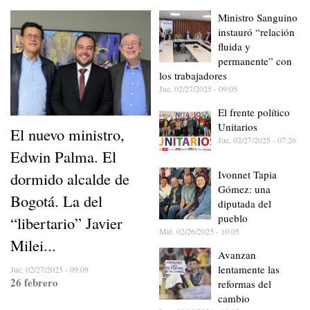
Ministro Sanguino
instauró “relación
fluida y
permanente” con
los trabajadores
Jue, 02/27/2025 - 09:05
El frente político
Unitarios
El nuevo ministro,
Jue, 02/27/2025 - 07:26
Edwin Palma. El
Ivonnet Tapia
dormido alcalde de
Gómez: una
Bogotá. La del
diputada del
pueblo
“libertario” Javier
Mié, 02/26/2025 - 10:05
Milei...
Avanzan
lentamente las
Jue, 02/27/2025 - 09:09
26 febrero
reformas del
cambio