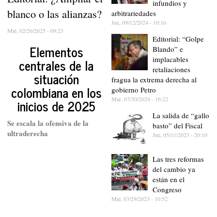
infundios y
blanco o las alianzas?
arbitrariedades
Jue, 09/12/2024 - 10:16
Mié, 02/26/2025 - 09:23
Editorial: “Golpe
Elementos
Blando” e
implacables
centrales de la
retaliaciones
situación
fragua la extrema derecha al
colombiana en los
gobierno Petro
Mar, 07/30/2024 - 16:22
inicios de 2025
La salida de “gallo
Se escala la ofensiva de la
basto” del Fiscal
ultraderecha
Jue, 05/11/2023 - 20:10
Las tres reformas
del cambio ya
están en el
Congreso
Mié, 03/29/2023 - 10:52