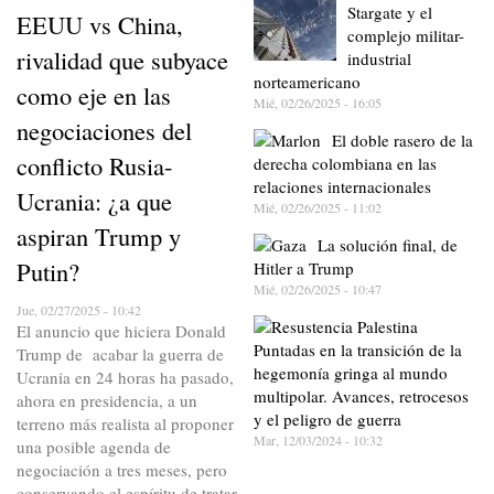
Stargate y el
EEUU vs China,
complejo militar-
rivalidad que subyace
industrial
norteamericano
como eje en las
Mié, 02/26/2025 - 16:05
negociaciones del
El doble rasero de la
conflicto Rusia-
derecha colombiana en las
relaciones internacionales
Ucrania: ¿a que
Mié, 02/26/2025 - 11:02
aspiran Trump y
La solución final, de
Putin?
Hitler a Trump
Mié, 02/26/2025 - 10:47
Jue, 02/27/2025 - 10:42
El anuncio que hiciera Donald
Puntadas en la transición de la
Trump de acabar la guerra de
hegemonía gringa al mundo
Ucrania en 24 horas ha pasado,
multipolar. Avances, retrocesos
ahora en presidencia, a un
y el peligro de guerra
terreno más realista al proponer
Mar, 12/03/2024 - 10:32
una posible agenda de
negociación a tres meses, pero
conservando el espíritu de tratar