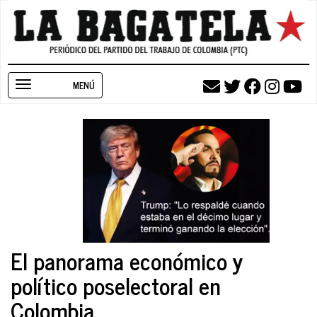
Pasar
al
contenido
principal
Toggle
navigation
El panorama económico y
político poselectoral en
Colombia