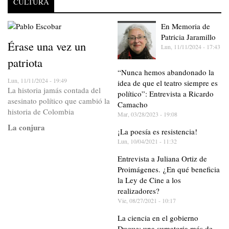
CULTURA
En Memoria de
Patricia Jaramillo
Érase una vez un
Lun, 11/11/2024 - 17:43
patriota
“Nunca hemos abandonado la
Lun, 11/11/2024 - 19:49
idea de que el teatro siempre es
La historia jamás contada del
político”: Entrevista a Ricardo
asesinato político que cambió la
Camacho
historia de Colombia
Mar, 03/28/2023 - 19:08
La conjura
¡La poesía es resistencia!
Lun, 10/04/2021 - 11:32
Entrevista a Juliana Ortiz de
Proimágenes. ¿En qué beneficia
la Ley de Cine a los
realizadores?
Vie, 08/27/2021 - 10:17
La ciencia en el gobierno
Duque: una sumatoria más de