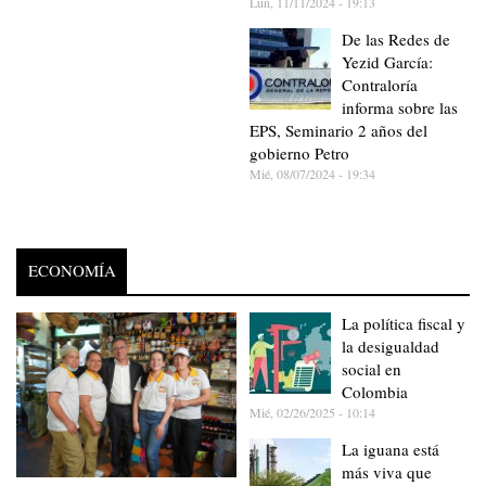
Lun, 11/11/2024 - 19:13
De las Redes de
Yezid García:
Contraloría
informa sobre las
EPS, Seminario 2 años del
gobierno Petro
Mié, 08/07/2024 - 19:34
ECONOMÍA
La política fiscal y
la desigualdad
social en
Colombia
Mié, 02/26/2025 - 10:14
La iguana está
más viva que