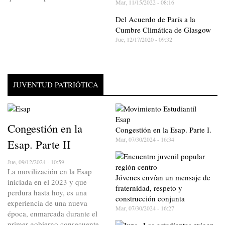
Mar, 11/15/2022 - 08:16
Del Acuerdo de París a la
Cumbre Climática de Glasgow
Jue, 12/17/2020 - 09:32
JUVENTUD PATRIÓTICA
Congestión en la
Congestión en la Esap. Parte I.
Mar, 07/30/2024 - 16:34
Esap. Parte II
Jue, 09/12/2024 - 10:59
La movilización en la Esap
Jóvenes envían un mensaje de
iniciada en el 2023 y que
fraternidad, respeto y
perdura hasta hoy, es una
construcción conjunta
experiencia de una nueva
Mar, 07/30/2024 - 16:27
época, enmarcada durante el
primer gobierno consecuente