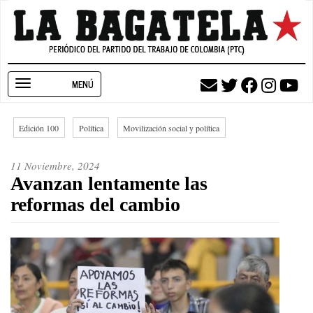
Pasar
al
contenido
principal
Toggle
navigation
Edición 100
Política
Movilización social y política
11 Noviembre, 2024
Avanzan lentamente las
reformas del cambio