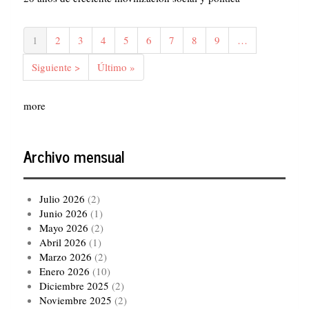
Paginación
Página
1
Página
2
Página
3
Página
4
Página
5
Página
6
Página
7
Página
8
Página
9
…
actual
Siguiente
Siguiente >
Última
Último »
página
página
more
Archivo mensual
Julio 2026
(2)
Junio 2026
(1)
Mayo 2026
(2)
Abril 2026
(1)
Marzo 2026
(2)
Enero 2026
(10)
Diciembre 2025
(2)
Noviembre 2025
(2)