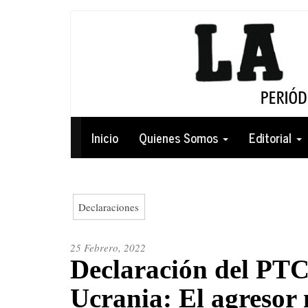
Pasar
al
contenido
principal
Navegación
Inicio
Quienes Somos
Editorial
principal
Declaraciones
25 Febrero, 2022
Declaración del PTC.
Ucrania: El agresor 