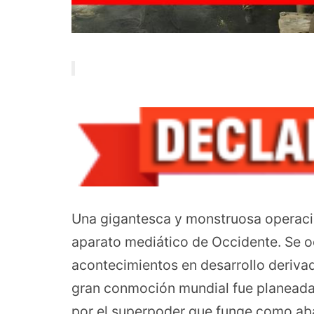
Una gigantesca y monstruosa operació
aparato mediático de Occidente. Se oc
acontecimientos en desarrollo derivad
gran conmoción mundial fue planeada 
por el superpoder que funge como aban