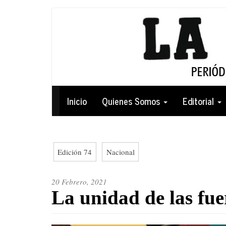
Pasar
al
contenido
principal
Navegación
Inicio
Quienes Somos
Editorial
principal
Edición 74
Nacional
20 Febrero, 2021
La unidad de las fu