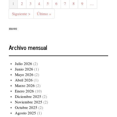
Página
1
Página
2
Página
3
Página
4
Página
5
Página
6
Página
7
Página
8
Página
9
…
actual
Siguiente
Siguiente >
Última
Último »
página
página
more
Archivo mensual
Julio 2026
(2)
Junio 2026
(1)
Mayo 2026
(2)
Abril 2026
(1)
Marzo 2026
(2)
Enero 2026
(10)
Diciembre 2025
(2)
Noviembre 2025
(2)
Octubre 2025
(2)
Agosto 2025
(1)