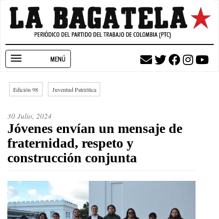
Pasar
al
contenido
principal
Toggle
navigation
Edición 98
Juventud Patriótica
30 Julio, 2024
Jóvenes envían un mensaje de
fraternidad, respeto y
construcción conjunta