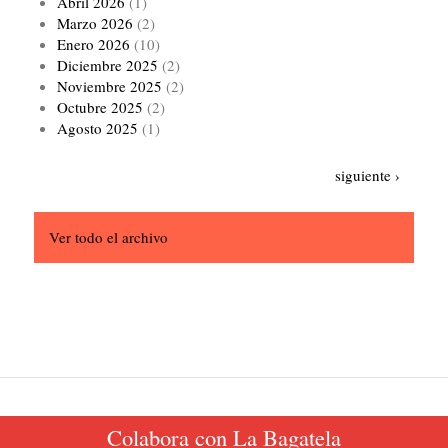
Abril 2026
(1)
Marzo 2026
(2)
Enero 2026
(10)
Diciembre 2025
(2)
Noviembre 2025
(2)
Octubre 2025
(2)
Agosto 2025
(1)
Paginación
Siguiente
siguiente ›
página
Ver todo el archivo
Colabora con La Bagatela