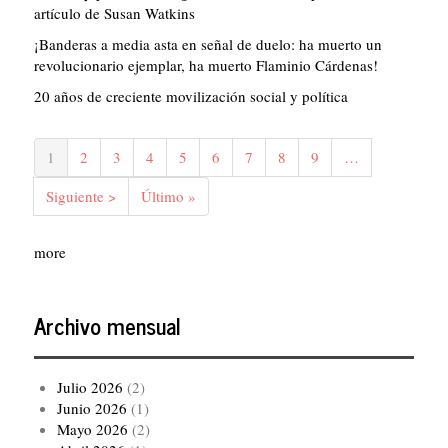
artículo de Susan Watkins
¡Banderas a media asta en señal de duelo: ha muerto un
revolucionario ejemplar, ha muerto Flaminio Cárdenas!
20 años de creciente movilización social y política
Paginación
Página
1
Página
2
Página
3
Página
4
Página
5
Página
6
Página
7
Página
8
Página
9
…
actual
Siguiente
Siguiente >
Última
Último »
página
página
more
Archivo mensual
Julio 2026
(2)
Junio 2026
(1)
Mayo 2026
(2)