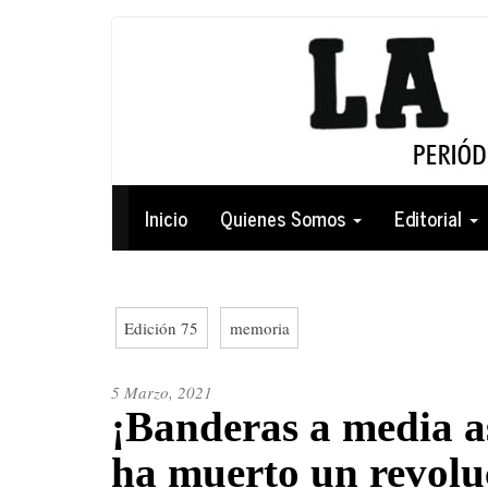
Pasar
al
contenido
principal
Navegación
Inicio
Quienes Somos
Editorial
principal
Edición 75
memoria
5 Marzo, 2021
¡Banderas a media as
ha muerto un revolu