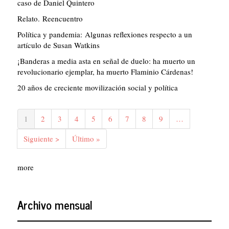
caso de Daniel Quintero
Relato. Reencuentro
Política y pandemia: Algunas reflexiones respecto a un
artículo de Susan Watkins
¡Banderas a media asta en señal de duelo: ha muerto un
revolucionario ejemplar, ha muerto Flaminio Cárdenas!
20 años de creciente movilización social y política
Paginación
Página
1
Página
2
Página
3
Página
4
Página
5
Página
6
Página
7
Página
8
Página
9
…
actual
Siguiente
Siguiente >
Última
Último »
página
página
more
Archivo mensual