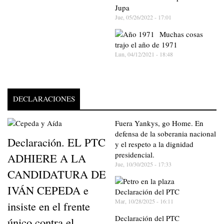
Jupa
Jue, 05/26/2022 - 17:01
Muchas cosas
trajo el año de 1971
Lun, 04/12/2021 - 18:48
DECLARACIONES
Fuera Yankys, go Home. En
defensa de la soberania nacional
Declaración. EL PTC
y el respeto a la dignidad
presidencial.
ADHIERE A LA
Jue, 10/30/2025 - 17:33
CANDIDATURA DE
IVÁN CEPEDA e
Declaración del PTC
Mar, 10/28/2025 - 16:11
insiste en el frente
Declaración del PTC
único contra el