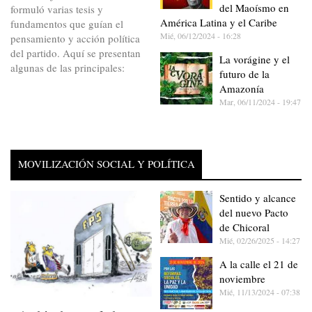
del Maoísmo en
formuló varias tesis y
América Latina y el Caribe
fundamentos que guían el
Mié, 06/12/2024 - 16:28
pensamiento y acción política
del partido. Aquí se presentan
La vorágine y el
algunas de las principales:
futuro de la
Amazonía
Mar, 06/11/2024 - 19:47
MOVILIZACIÓN SOCIAL Y POLÍTICA
Sentido y alcance
del nuevo Pacto
de Chicoral
Mié, 02/26/2025 - 14:27
A la calle el 21 de
noviembre
Mié, 11/13/2024 - 07:38