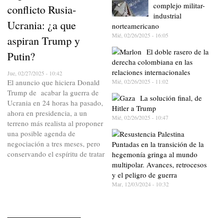
complejo militar-
conflicto Rusia-
industrial
Ucrania: ¿a que
norteamericano
Mié, 02/26/2025 - 16:05
aspiran Trump y
El doble rasero de la
Putin?
derecha colombiana en las
relaciones internacionales
Jue, 02/27/2025 - 10:42
Mié, 02/26/2025 - 11:02
El anuncio que hiciera Donald
Trump de acabar la guerra de
La solución final, de
Ucrania en 24 horas ha pasado,
Hitler a Trump
ahora en presidencia, a un
Mié, 02/26/2025 - 10:47
terreno más realista al proponer
una posible agenda de
negociación a tres meses, pero
Puntadas en la transición de la
conservando el espíritu de tratar
hegemonía gringa al mundo
multipolar. Avances, retrocesos
y el peligro de guerra
Mar, 12/03/2024 - 10:32