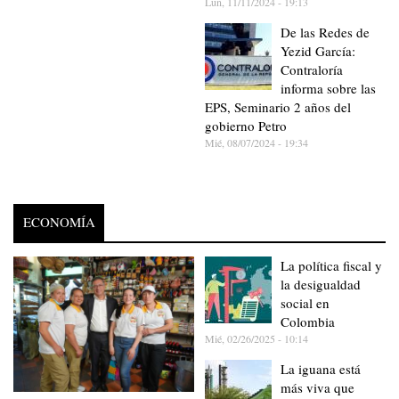
Lun, 11/11/2024 - 19:13
De las Redes de
Yezid García:
Contraloría
informa sobre las
EPS, Seminario 2 años del
gobierno Petro
Mié, 08/07/2024 - 19:34
ECONOMÍA
La política fiscal y
la desigualdad
social en
Colombia
Mié, 02/26/2025 - 10:14
La iguana está
más viva que