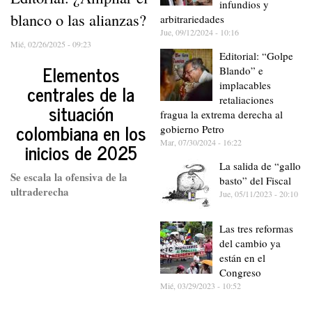
infundios y
blanco o las alianzas?
arbitrariedades
Jue, 09/12/2024 - 10:16
Mié, 02/26/2025 - 09:23
Editorial: “Golpe
Elementos
Blando” e
implacables
centrales de la
retaliaciones
situación
fragua la extrema derecha al
colombiana en los
gobierno Petro
Mar, 07/30/2024 - 16:22
inicios de 2025
La salida de “gallo
Se escala la ofensiva de la
basto” del Fiscal
ultraderecha
Jue, 05/11/2023 - 20:10
Las tres reformas
del cambio ya
están en el
Congreso
Mié, 03/29/2023 - 10:52