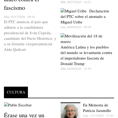
Mié, 08/27/2025 - 18:23
fascismo
Declaración
del PTC sobre el atentado a
Mar, 03/17/2026 - 09:26
El PTC anuncia al país que
Miguel Uribe
adhiere a la candidatura
Lun, 06/09/2025 - 09:29
presidencial de Iván Cepeda,
candidato del Pacto Histórico, y
a su fórmula vicepresidencial
América Latina y los pueblos
Aída Quilcué.
del mundo se levantarán contra
el imperialismo fascista de
Donald Trump
Mié, 04/30/2025 - 21:54
CULTURA
En Memoria de
Patricia Jaramillo
Érase una vez un
Lun, 11/11/2024 - 17:43