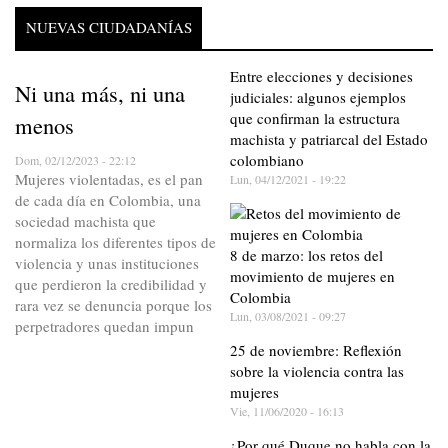
NUEVAS CIUDADANÍAS
Entre elecciones y decisiones
Ni una más, ni una
judiciales: algunos ejemplos
que confirman la estructura
menos
machista y patriarcal del Estado
colombiano
Dom, 02/12/2023 - 22:12
Mujeres violentadas, es el pan
Lun, 04/12/2021 - 19:22
de cada día en Colombia, una
sociedad machista que
normaliza los diferentes tipos de
8 de marzo: los retos del
violencia y unas instituciones
movimiento de mujeres en
que perdieron la credibilidad y
Colombia
rara vez se denuncia porque los
Lun, 03/08/2021 - 09:27
perpetradores quedan impun
25 de noviembre: Reflexión
sobre la violencia contra las
mujeres
Vie, 11/06/2020 - 16:13
¿Por qué Duque no habla con la