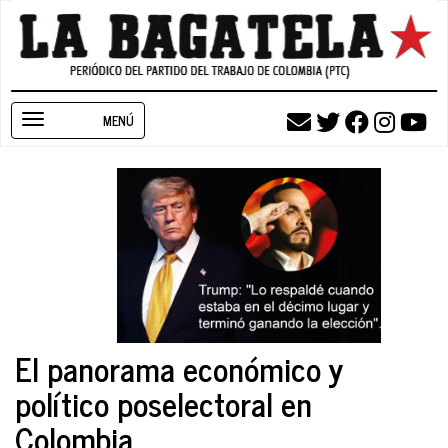
Pasar
al
contenido
principal
Toggle
navigation
El panorama económico y
político poselectoral en
Colombia