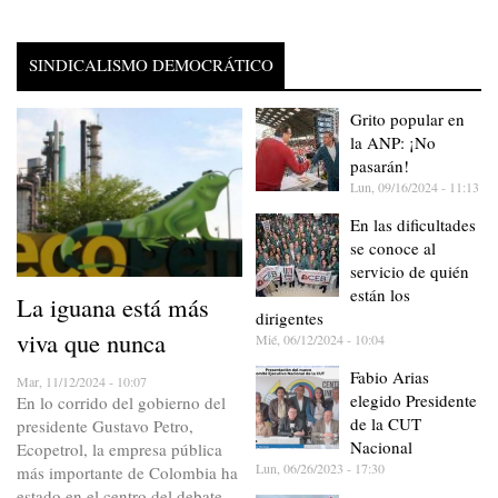
SINDICALISMO DEMOCRÁTICO
Grito popular en
la ANP: ¡No
pasarán!
Lun, 09/16/2024 - 11:13
En las dificultades
se conoce al
servicio de quién
están los
La iguana está más
dirigentes
viva que nunca
Mié, 06/12/2024 - 10:04
Fabio Arias
Mar, 11/12/2024 - 10:07
elegido Presidente
En lo corrido del gobierno del
de la CUT
presidente Gustavo Petro,
Nacional
Ecopetrol, la empresa pública
Lun, 06/26/2023 - 17:30
más importante de Colombia ha
estado en el centro del debate