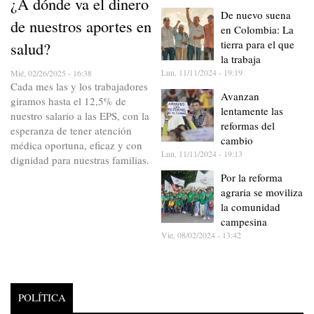
¿A dónde va el dinero
De nuevo suena
de nuestros aportes en
en Colombia: La
tierra para el que
salud?
la trabaja
Lun, 11/11/2024 - 19:19
Mié, 02/26/2025 - 16:38
Cada mes las y los trabajadores
Avanzan
giramos hasta el 12,5% de
lentamente las
nuestro salario a las EPS, con la
reformas del
esperanza de tener atención
cambio
médica oportuna, eficaz y con
Lun, 11/11/2024 - 19:13
dignidad para nuestras familias.
Por la reforma
agraria se moviliza
la comunidad
campesina
Vie, 08/02/2024 - 13:42
POLÍTICA