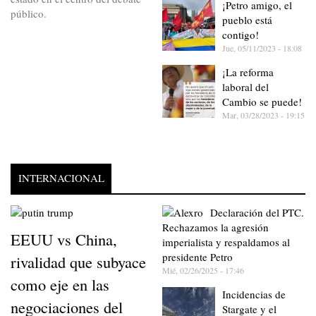
¡Petro amigo, el
público.
pueblo está
contigo!
Jue, 05/11/2023 - 18:08
¡La reforma
laboral del
Cambio se puede!
Mar, 03/28/2023 - 19:15
INTERNACIONAL
Declaración del PTC.
Rechazamos la agresión
EEUU vs China,
imperialista y respaldamos al
presidente Petro
rivalidad que subyace
Mié, 02/26/2025 - 17:46
como eje en las
Incidencias de
negociaciones del
Stargate y el