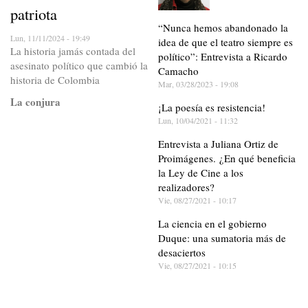
patriota
“Nunca hemos abandonado la
Lun, 11/11/2024 - 19:49
idea de que el teatro siempre es
La historia jamás contada del
político”: Entrevista a Ricardo
asesinato político que cambió la
Camacho
historia de Colombia
Mar, 03/28/2023 - 19:08
La conjura
¡La poesía es resistencia!
Lun, 10/04/2021 - 11:32
Entrevista a Juliana Ortiz de
Proimágenes. ¿En qué beneficia
la Ley de Cine a los
realizadores?
Vie, 08/27/2021 - 10:17
La ciencia en el gobierno
Duque: una sumatoria más de
desaciertos
Vie, 08/27/2021 - 10:15