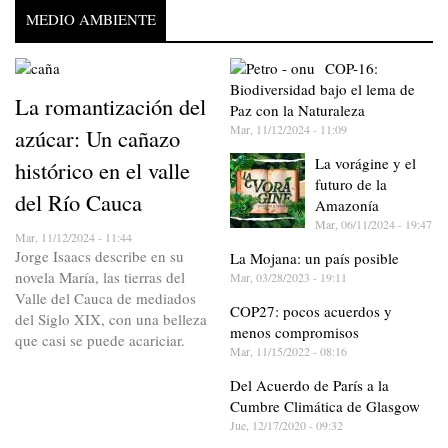
MEDIO AMBIENTE
COP-16:
Biodiversidad bajo el lema de
La romantización del
Paz con la Naturaleza
Mar, 11/12/2024 - 11:09
azúcar: Un cañazo
La vorágine y el
histórico en el valle
futuro de la
del Río Cauca
Amazonía
Mar, 06/11/2024 - 19:47
Mar, 11/12/2024 - 11:44
Jorge Isaacs describe en su
La Mojana: un país posible
novela María, las tierras del
Mar, 03/28/2023 - 19:11
Valle del Cauca de mediados
COP27: pocos acuerdos y
del Siglo XIX, con una belleza
menos compromisos
que casi se puede acariciar.
Mar, 11/15/2022 - 08:16
Del Acuerdo de París a la
Cumbre Climática de Glasgow
Jue, 12/17/2020 - 09:32