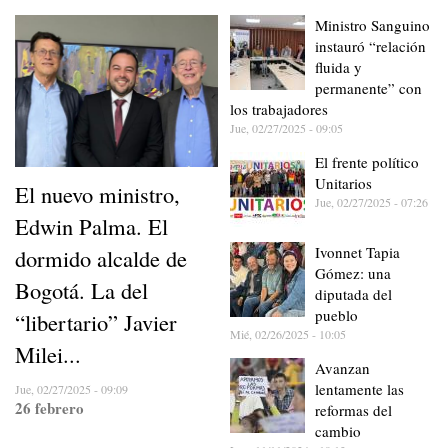
Ministro Sanguino
instauró “relación
fluida y
permanente” con
los trabajadores
Jue, 02/27/2025 - 09:05
El frente político
Unitarios
El nuevo ministro,
Jue, 02/27/2025 - 07:26
Edwin Palma. El
Ivonnet Tapia
dormido alcalde de
Gómez: una
Bogotá. La del
diputada del
pueblo
“libertario” Javier
Mié, 02/26/2025 - 10:05
Milei...
Avanzan
lentamente las
Jue, 02/27/2025 - 09:09
26 febrero
reformas del
cambio