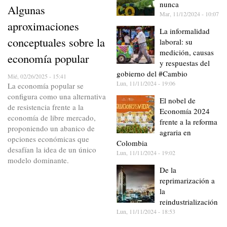
nunca
Algunas
Mar, 11/12/2024 - 10:07
aproximaciones
La informalidad
conceptuales sobre la
laboral: su
medición, causas
economía popular
y respuestas del
gobierno del #Cambio
Mié, 02/26/2025 - 15:41
Lun, 11/11/2024 - 19:06
La economía popular se
configura como una alternativa
El nobel de
de resistencia frente a la
Economía 2024
economía de libre mercado,
frente a la reforma
proponiendo un abanico de
agraria en
opciones económicas que
Colombia
desafían la idea de un único
Lun, 11/11/2024 - 19:02
modelo dominante.
De la
reprimarización a
la
reindustrialización
Lun, 11/11/2024 - 18:53