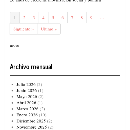
Paginación
Página
1
Página
2
Página
3
Página
4
Página
5
Página
6
Página
7
Página
8
Página
9
…
actual
Siguiente
Siguiente >
Última
Último »
página
página
more
Archivo mensual
Julio 2026
(2)
Junio 2026
(1)
Mayo 2026
(2)
Abril 2026
(1)
Marzo 2026
(2)
Enero 2026
(10)
Diciembre 2025
(2)
Noviembre 2025
(2)