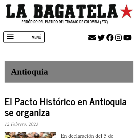
Pasar
al
contenido
principal
Toggle
navigation
Antioquia
El Pacto Histórico en Antioquia
se organiza
12 Febrero, 2023
En declaración del 5 de