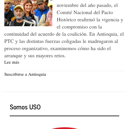
noviembre del año pasado, el
Comité Nacional del Pacto
Histórico reafirmó la vigencia y
el compromiso con la
continuidad del acuerdo de la coalición. En Antioquia, el
PTC y las distintas fuerzas coligadas le madrugaron al
proceso organizativo, examinemos cómo ha sido el
arranque y sus mayores retos.
Lee más
sobre
El
Pacto
Suscribirse a Antioquia
Histórico
en
Antioquia
se
organiza
Somos USO