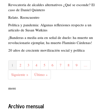
Revocatoria de alcaldes alternativos ¿Qué se esconde? El
caso de Daniel Quintero
Relato. Reencuentro
Política y pandemia: Algunas reflexiones respecto a un
artículo de Susan Watkins
¡Banderas a media asta en señal de duelo: ha muerto un
revolucionario ejemplar, ha muerto Flaminio Cárdenas!
20 años de creciente movilización social y política
Paginación
Página
1
Página
2
Página
3
Página
4
Página
5
Página
6
Página
7
Página
8
Página
9
…
actual
Siguiente
Siguiente >
Última
Último »
página
página
more
Archivo mensual