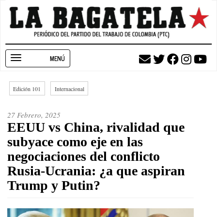
Pasar
al
contenido
principal
Toggle
navigation
Edición 101
Internacional
27 Febrero, 2025
EEUU vs China, rivalidad que
subyace como eje en las
negociaciones del conflicto
Rusia-Ucrania: ¿a que aspiran
Trump y Putin?