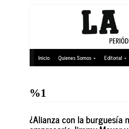
Pasar
al
contenido
principal
Navegación
Inicio
Quienes Somos
Editorial
principal
%1
¿Alianza con la burguesía n