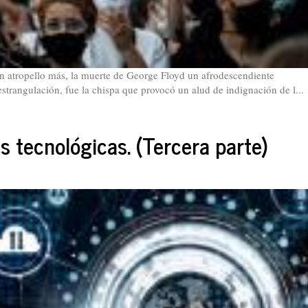
n atropello más, la muerte de George Floyd un afrodescendiente
estrangulación, fue la chispa que provocó un alud de indignación de l...
s tecnológicas. (Tercera parte)