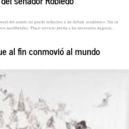
del senador Robledo
beral del asunto no puede reducirse a un debate académico. Sin su
os neoliberales. Flaco servicio presta a las necesarias negocia...
ue al fin conmovió al mundo