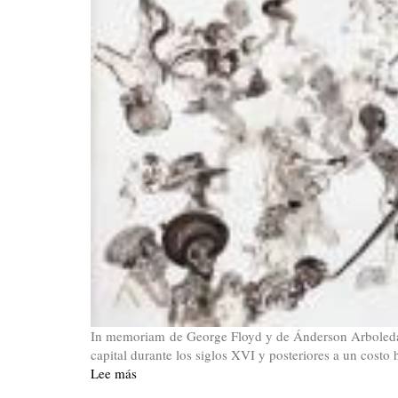
In memoriam de George Floyd y de Ánderson ArboledaE
capital durante los siglos XVI y posteriores a un costo
Lee más
sobre
El