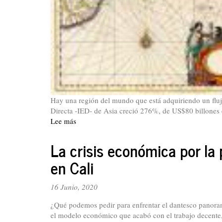
Hay una región del mundo que está adquiriendo un flujo
Directa -IED- de Asia creció 276%, de US$80 billones 
Lee más
sobre
La
lucha
La crisis económica por la
por
en Cali
el
Indo-
Pacífico
16 Junio, 2020
¿Qué podemos pedir para enfrentar el dantesco panoram
el modelo económico que acabó con el trabajo decente, 