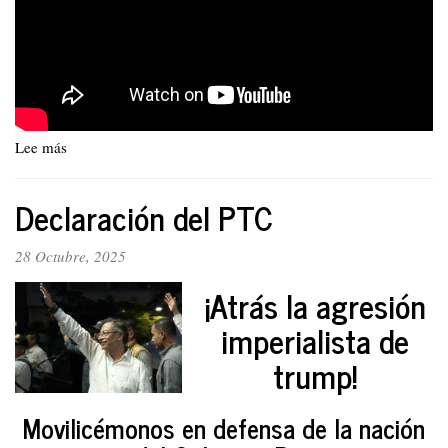
Lee más
sobre
Fuera
Yankys,
Declaración del PTC
go
Home.
En
28 Octubre, 2025
defensa
¡Atrás la agresión
de
la
imperialista de
soberania
nacional
trump!
y
el
Movilicémonos en defensa de la nación
respeto
a