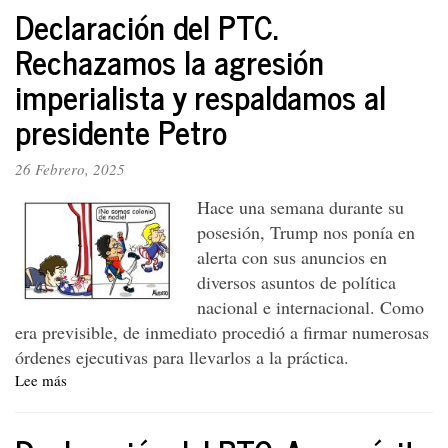
Declaración del PTC.
y
los
Rechazamos la agresión
pueblos
imperialista y respaldamos al
del
mundo
presidente Petro
se
levantarán
contra
26 Febrero, 2025
el
Hace una semana durante su
imperialismo
fascista
posesión, Trump nos ponía en
de
alerta con sus anuncios en
Donald
diversos asuntos de política
Trump
nacional e internacional. Como
era previsible, de inmediato procedió a firmar numerosas
órdenes ejecutivas para llevarlos a la práctica.
Lee más
sobre
Declaración
del
PTC.