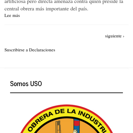
artificiosa pero directa amenaza contra quien preside la
central obrera más importante del país.
Lee más
sobre
El
PTC
Paginación
y
Siguiente
siguiente ›
LA
página
BAGATELA
Suscribirse a Declaraciones
repudian
las
amenazas
de
la
Somos USO
senadora
Cabal
contra
Fabio
Arias,
presidente
de
la