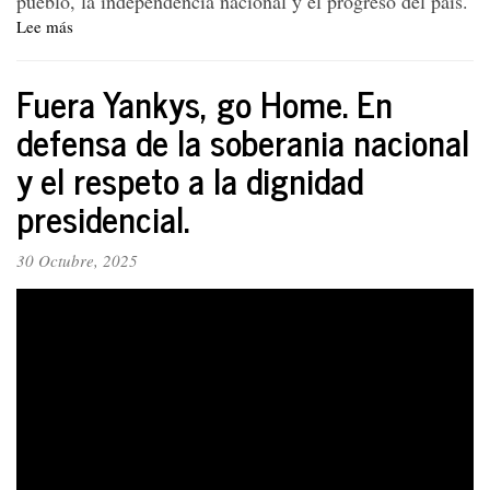
pueblo, la independencia nacional y el progreso del país.
Lee más
sobre
Declaración.
EL
Fuera Yankys, go Home. En
PTC
ADHIERE
defensa de la soberania nacional
A
y el respeto a la dignidad
LA
CANDIDATURA
presidencial.
DE
IVÁN
CEPEDA
30 Octubre, 2025
e
insiste
en
el
frente
único
contra
el
fascismo