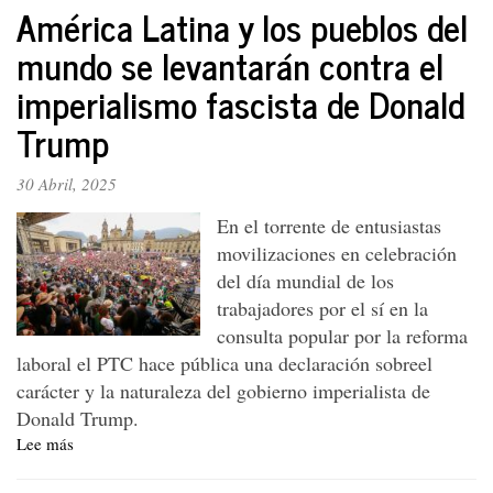
América Latina y los pueblos del
PTC
sobre
mundo se levantarán contra el
el
imperialismo fascista de Donald
atentado
a
Trump
Miguel
Uribe
30 Abril, 2025
En el torrente de entusiastas
movilizaciones en celebración
del día mundial de los
trabajadores por el sí en la
consulta popular por la reforma
laboral el PTC hace pública una declaración sobreel
carácter y la naturaleza del gobierno imperialista de
Donald Trump.
Lee más
sobre
América
Latina