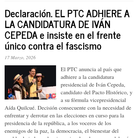
del
Declaración. EL PTC ADHIERE A
PTC.
Marchamos
LA CANDIDATURA DE IVÁN
por
CEPEDA e insiste en el frente
la
victoria
único contra el fascismo
popular
del
29
17 Marzo, 2026
de
El PTC anuncia al país que
mayo
y
adhiere a la candidatura
en
presidencial de Iván Cepeda,
repudio
candidato del Pacto Histórico, y
de
a su fórmula vicepresidencial
la
Aída Quilcué. Decisión consecuente con la necesidad de
agresiva
hegemonía
enfrentar y derrotar en las elecciones en curso para la
progringa
presidencia de la república, a los voceros de los
enemigos de la paz, la democracia, el bienestar del