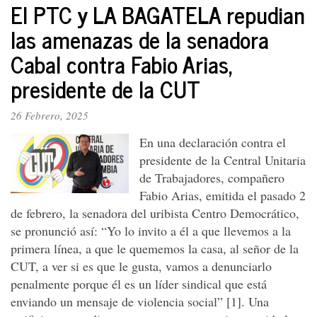
El PTC y LA BAGATELA repudian
PTC.
A
las amenazas de la senadora
propósito
Cabal contra Fabio Arias,
de
la
presidente de la CUT
sesión
pública
del
26 Febrero, 2025
Consejo
En una declaración contra el
de
Ministros
presidente de la Central Unitaria
de Trabajadores, compañero
Fabio Arias, emitida el pasado 2
de febrero, la senadora del uribista Centro Democrático,
se pronunció así: “Yo lo invito a él a que llevemos a la
primera línea, a que le quememos la casa, al señor de la
CUT, a ver si es que le gusta, vamos a denunciarlo
penalmente porque él es un líder sindical que está
enviando un mensaje de violencia social” [1]. Una