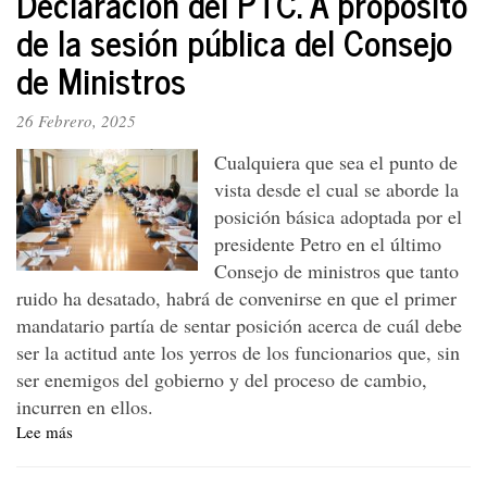
Declaración del PTC. A propósito
Rechazamos
de la sesión pública del Consejo
la
de Ministros
agresión
imperialista
y
26 Febrero, 2025
respaldamos
al
Cualquiera que sea el punto de
presidente
vista desde el cual se aborde la
Petro
posición básica adoptada por el
presidente Petro en el último
Consejo de ministros que tanto
ruido ha desatado, habrá de convenirse en que el primer
mandatario partía de sentar posición acerca de cuál debe
ser la actitud ante los yerros de los funcionarios que, sin
ser enemigos del gobierno y del proceso de cambio,
incurren en ellos.
Lee más
sobre
Declaración
del