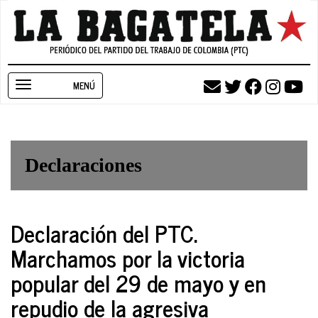
Pasar
al
contenido
principal
Toggle
navigation
Declaraciones
Declaración del PTC.
Marchamos por la victoria
popular del 29 de mayo y en
repudio de la agresiva