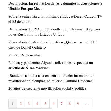
Declaración. En refutación de las calumniosas acusaciones a
Ubaldo Enrique Meza
Sobre la entrevista a la ministra de Educación en Caracol TV
el 25 de enero
Declaración del PTC. En el conflicto de Ucrania: El agresor
no es Rusia sino los Estados Unidos
Revocatoria de alcaldes alternativos ¿Qué se esconde? El
caso de Daniel Quintero
Relato. Reencuentro
Política y pandemia: Algunas reflexiones respecto a un
artículo de Susan Watkins
¡Banderas a media asta en señal de duelo: ha muerto un
revolucionario ejemplar, ha muerto Flaminio Cárdenas!
20 años de creciente movilización social y política
Paginación
Página
1
Página
2
Página
3
Página
4
Página
5
Página
6
Página
7
Página
8
Página
9
…
actual