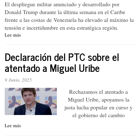
El despliegue militar anunciado y desarrollado por
Donald Trump durante la última semana en el Caribe
frente a las costas de Venezuela ha elevado al máximo la
tensión e incertidumbre en esta estratégica región.
Lee más
sobre
Declaración
del
Declaración del PTC sobre el
PTC
atentado a Miguel Uribe
9 Junio, 2025
Rechazamos el atentado a
Miguel Uribe, apoyamos la
justa lucha popular en curso y
el gobierno del cambio
Lee más
sobre
Declaración
del