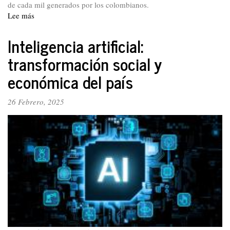
de cada mil generados por los colombianos.
Lee más
sobre
¿A
dónde
Inteligencia artificial:
va
transformación social y
el
dinero
económica del país
de
nuestros
26 Febrero, 2025
aportes
en
salud?