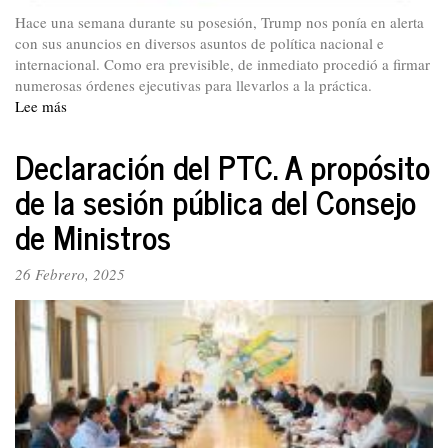
Hace una semana durante su posesión, Trump nos ponía en alerta
con sus anuncios en diversos asuntos de política nacional e
internacional. Como era previsible, de inmediato procedió a firmar
numerosas órdenes ejecutivas para llevarlos a la práctica.
Lee más
sobre
Declaración
del
Declaración del PTC. A propósito
PTC.
de la sesión pública del Consejo
Rechazamos
la
de Ministros
agresión
imperialista
26 Febrero, 2025
y
respaldamos
al
presidente
Petro