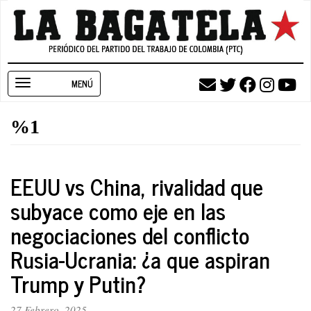
Pasar
al
contenido
principal
Toggle
navigation
%1
EEUU vs China, rivalidad que
subyace como eje en las
negociaciones del conflicto
Rusia-Ucrania: ¿a que aspiran
Trump y Putin?
27 Febrero, 2025