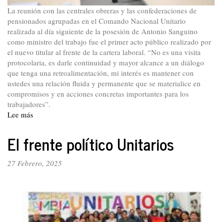
La reunión con las centrales obreras y las confederaciones de
pensionados agrupadas en el Comando Nacional Unitario
realizada al día siguiente de la posesión de Antonio Sanguino
como ministro del trabajo fue el primer acto público realizado por
el nuevo titular al frente de la cartera laboral. “No es una visita
protocolaria, es darle continuidad y mayor alcance a un diálogo
que tenga una retroalimentación, mi interés es mantener con
ustedes una relación fluida y permanente que se materialice en
compromisos y en acciones concretas importantes para los
trabajadores”.
Lee más
sobre
Ministro
Sanguino
El frente político Unitarios
instauró
“relación
27 Febrero, 2025
fluida
y
permanente”
con
los
trabajadores