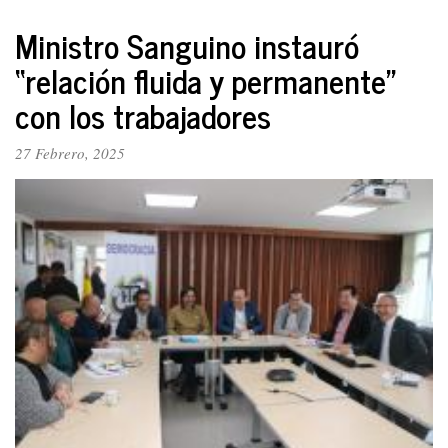
El
nuevo
Ministro Sanguino instauró
ministro,
“relación fluida y permanente”
Edwin
Palma.
con los trabajadores
El
dormido
27 Febrero, 2025
alcalde
de
Bogotá.
La
del
“libertario”
Javier
Milei...