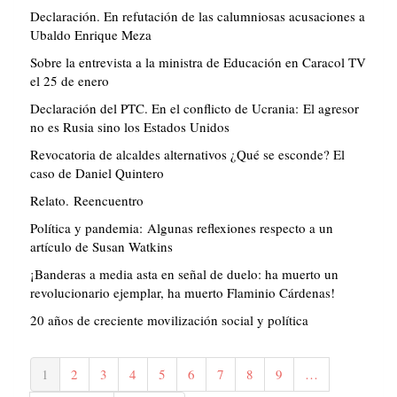
Declaración. En refutación de las calumniosas acusaciones a
Ubaldo Enrique Meza
Sobre la entrevista a la ministra de Educación en Caracol TV
el 25 de enero
Declaración del PTC. En el conflicto de Ucrania: El agresor
no es Rusia sino los Estados Unidos
Revocatoria de alcaldes alternativos ¿Qué se esconde? El
caso de Daniel Quintero
Relato. Reencuentro
Política y pandemia: Algunas reflexiones respecto a un
artículo de Susan Watkins
¡Banderas a media asta en señal de duelo: ha muerto un
revolucionario ejemplar, ha muerto Flaminio Cárdenas!
20 años de creciente movilización social y política
Paginación
Página
1
Página
2
Página
3
Página
4
Página
5
Página
6
Página
7
Página
8
Página
9
…
actual