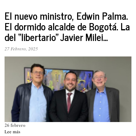
EEUU
vs
El nuevo ministro, Edwin Palma.
China,
El dormido alcalde de Bogotá. La
rivalidad
que
del “libertario” Javier Milei...
subyace
como
27 Febrero, 2025
eje
en
las
negociaciones
del
conflicto
Rusia-
Ucrania:
¿a
que
aspiran
Trump
26 febrero
y
Putin?
Lee más
sobre