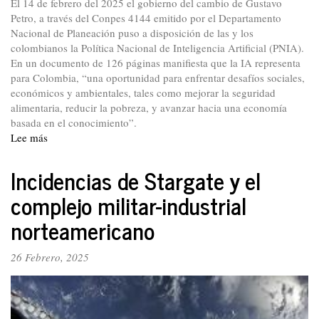
El 14 de febrero del 2025 el gobierno del cambio de Gustavo
Petro, a través del Conpes 4144 emitido por el Departamento
Nacional de Planeación puso a disposición de las y los
colombianos la Política Nacional de Inteligencia Artificial (PNIA).
En un documento de 126 páginas manifiesta que la IA representa
para Colombia, “una oportunidad para enfrentar desafíos sociales,
económicos y ambientales, tales como mejorar la seguridad
alimentaria, reducir la pobreza, y avanzar hacia una economía
basada en el conocimiento”.
Lee más
sobre
Inteligencia
artificial:
Incidencias de Stargate y el
transformación
complejo militar-industrial
social
y
norteamericano
económica
del
26 Febrero, 2025
país