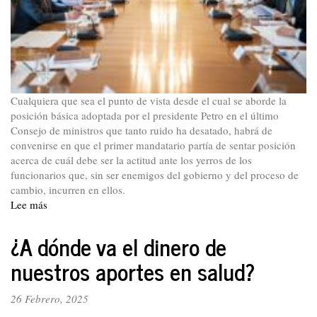
Cualquiera que sea el punto de vista desde el cual se aborde la
posición básica adoptada por el presidente Petro en el último
Consejo de ministros que tanto ruido ha desatado, habrá de
convenirse en que el primer mandatario partía de sentar posición
acerca de cuál debe ser la actitud ante los yerros de los
funcionarios que, sin ser enemigos del gobierno y del proceso de
cambio, incurren en ellos.
Lee más
sobre
Declaración
del
¿A dónde va el dinero de
PTC.
nuestros aportes en salud?
A
propósito
de
26 Febrero, 2025
la