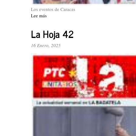
Los eventos de Caracas
Lee más
sobre
La
Hoja
La Hoja 42
43
16 Enero, 2025