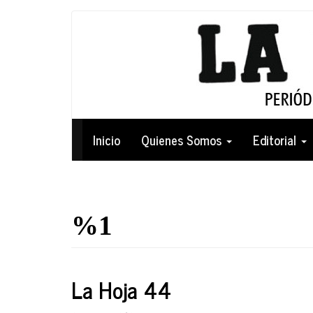
Pasar
al
contenido
principal
Navegación
Inicio
Quienes Somos
Editorial
principal
%1
La Hoja 44