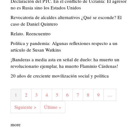
Declaración del PTC. En el conflicto de Ucrania: El agresor
no es Rusia sino los Estados Unidos
Revocatoria de alcaldes alternativos ¿Qué se esconde? El
caso de Daniel Quintero
Relato. Reencuentro
Política y pandemia: Algunas reflexiones respecto a un
artículo de Susan Watkins
¡Banderas a media asta en señal de duelo: ha muerto un
revolucionario ejemplar, ha muerto Flaminio Cárdenas!
20 años de creciente movilización social y política
Paginación
Página
1
Página
2
Página
3
Página
4
Página
5
Página
6
Página
7
Página
8
Página
9
…
actual
Siguiente
Siguiente >
Última
Último »
página
página
more