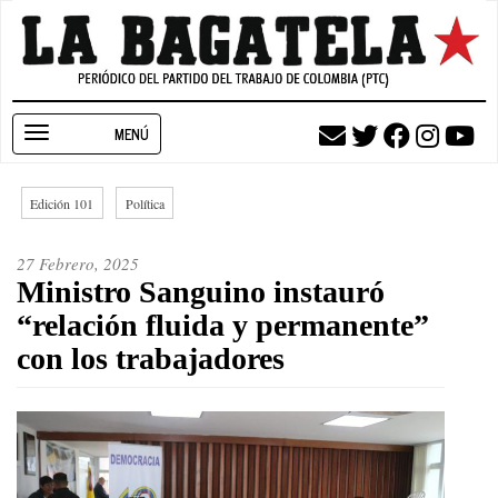
Pasar
al
contenido
principal
Toggle
navigation
Edición 101
Política
27 Febrero, 2025
Ministro Sanguino instauró
“relación fluida y permanente”
con los trabajadores