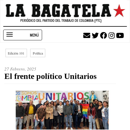
Pasar
al
contenido
principal
Toggle
navigation
Edición 101
Política
27 Febrero, 2025
El frente político Unitarios