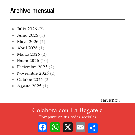
Archivo mensual
Julio 2026
(2)
Junio 2026
(1)
Mayo 2026
(2)
Abril 2026
(1)
Marzo 2026
(2)
Enero 2026
(10)
Diciembre 2025
(2)
Noviembre 2025
(2)
Octubre 2025
(2)
Agosto 2025
(1)
Paginación
Siguiente
siguiente ›
página
Colabora con La Bagatela
Comparte en tus redes sociales
Ver todo el archivo
Share
Facebook
WhatsApp
X
Email