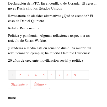
Declaración del PTC. En el conflicto de Ucrania: El agresor
no es Rusia sino los Estados Unidos
Revocatoria de alcaldes alternativos ¿Qué se esconde? El
caso de Daniel Quintero
Relato. Reencuentro
Política y pandemia: Algunas reflexiones respecto a un
artículo de Susan Watkins
¡Banderas a media asta en señal de duelo: ha muerto un
revolucionario ejemplar, ha muerto Flaminio Cárdenas!
20 años de creciente movilización social y política
Paginación
Página
1
Página
2
Página
3
Página
4
Página
5
Página
6
Página
7
Página
8
Página
9
…
actual
Siguiente
Siguiente >
Última
Último »
página
página
more