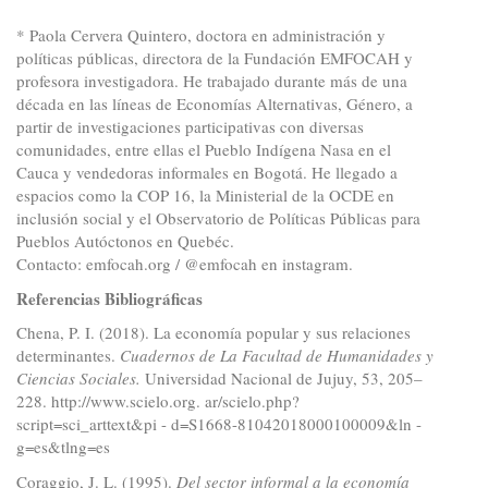
* Paola Cervera Quintero, doctora en administración y
políticas públicas, directora de la Fundación EMFOCAH y
profesora investigadora. He trabajado durante más de una
década en las líneas de Economías Alternativas, Género, a
partir de investigaciones participativas con diversas
comunidades, entre ellas el Pueblo Indígena Nasa en el
Cauca y vendedoras informales en Bogotá. He llegado a
espacios como la COP 16, la Ministerial de la OCDE en
inclusión social y el Observatorio de Políticas Públicas para
Pueblos Autóctonos en Quebéc.
Contacto: emfocah.org / @emfocah en instagram.
Referencias Bibliográficas
Chena, P. I. (2018). La economía popular y sus relaciones
determinantes.
Cuadernos de La Facultad de Humanidades y
Ciencias Sociales.
Universidad Nacional de Jujuy, 53, 205–
228.
http://www.scielo.org
. ar/scielo.php?
script=sci_arttext&pi - d=S1668-81042018000100009&ln -
g=es&tlng=es
Coraggio, J. L. (1995).
Del sector informal a la economía