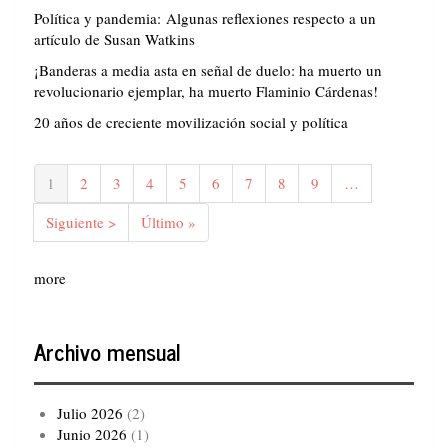
Política y pandemia: Algunas reflexiones respecto a un
artículo de Susan Watkins
¡Banderas a media asta en señal de duelo: ha muerto un
revolucionario ejemplar, ha muerto Flaminio Cárdenas!
20 años de creciente movilización social y política
Paginación
Página
1
Página
2
Página
3
Página
4
Página
5
Página
6
Página
7
Página
8
Página
9
…
actual
Siguiente
Siguiente >
Última
Último »
página
página
more
Archivo mensual
Julio 2026
(2)
Junio 2026
(1)