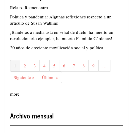
Relato. Reencuentro
Política y pandemia: Algunas reflexiones respecto a un
artículo de Susan Watkins
¡Banderas a media asta en señal de duelo: ha muerto un
revolucionario ejemplar, ha muerto Flaminio Cárdenas!
20 años de creciente movilización social y política
Paginación
Página
1
Página
2
Página
3
Página
4
Página
5
Página
6
Página
7
Página
8
Página
9
…
actual
Siguiente
Siguiente >
Última
Último »
página
página
more
Archivo mensual