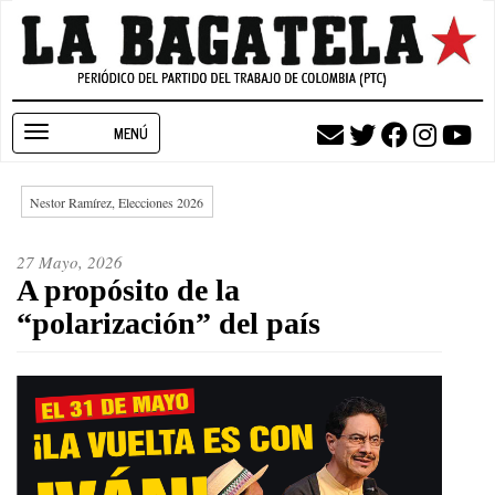
Pasar
al
contenido
principal
Toggle
navigation
Nestor Ramírez, Elecciones 2026
27 Mayo, 2026
A propósito de la
“polarización” del país