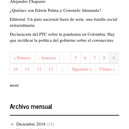
Alejandro Chaparro
¿Quiénes son Edwin Palma y Consuelo Ahumada?
Editorial. Un paro nacional fuera de serie, una batalla social
extraordinaria
Declaración del PTC sobre la pandemia en Colombia. Hay
que rectificar la política del gobierno sobre el coronavirus
Paginación
Primera
« Primero
Página
‹ Anterior
…
Página
5
Página
6
Página
7
Página
8
Página
9
página
anterior
actual
Página
10
Página
11
Página
12
Página
13
…
Siguiente
Siguiente >
Última
Último »
página
página
more
Archivo mensual
Diciembre 2018
(13)