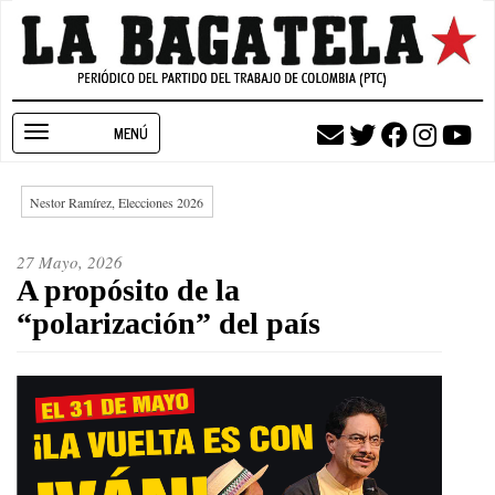
Pasar
al
contenido
principal
Toggle
navigation
Nestor Ramírez, Elecciones 2026
27 Mayo, 2026
A propósito de la
“polarización” del país