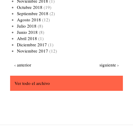
Noviembre 2018
(1)
Octubre 2018
(19)
Septiembre 2018
(2)
Agosto 2018
(12)
Julio 2018
(8)
Junio 2018
(8)
Abril 2018
(1)
Diciembre 2017
(1)
Noviembre 2017
(12)
Paginación
Página
Siguiente
‹ anterior
siguiente ›
anterior
página
Ver todo el archivo