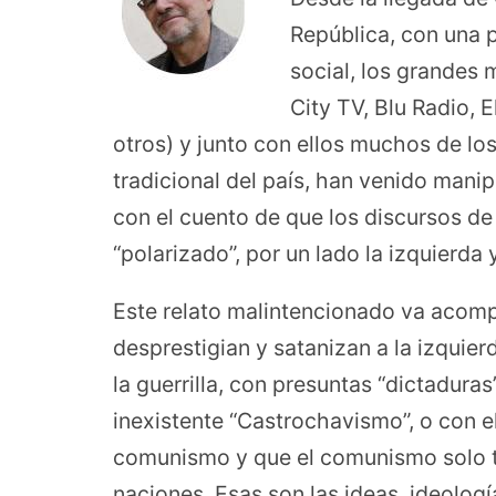
República, con una p
social, los grandes
City TV, Blu Radio, 
otros) y junto con ellos muchos de los
tradicional del país, han venido mani
con el cuento de que los discursos de P
“polarizado”, por un lado la izquierda 
Este relato malintencionado va acom
desprestigian y satanizan a la izquier
la guerrilla, con presuntas “dictadura
inexistente “Castrochavismo”, o con e
comunismo y que el comunismo solo tr
naciones. Esas son las ideas, ideolo