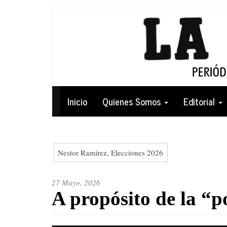
Pasar
al
contenido
principal
Navegación
Inicio
Quienes Somos
Editorial
principal
Nestor Ramírez, Elecciones 2026
27 Mayo, 2026
A propósito de la “p