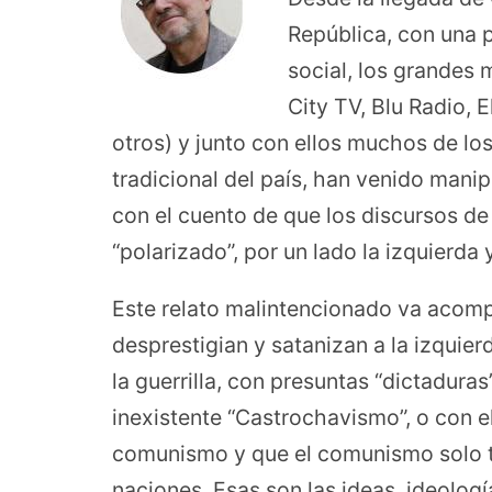
República, con una p
social, los grandes
City TV, Blu Radio, 
otros) y junto con ellos muchos de los
tradicional del país, han venido mani
con el cuento de que los discursos de P
“polarizado”, por un lado la izquierda 
Este relato malintencionado va acom
desprestigian y satanizan a la izquier
la guerrilla, con presuntas “dictadura
inexistente “Castrochavismo”, o con e
comunismo y que el comunismo solo tr
naciones. Esas son las ideas, ideolo