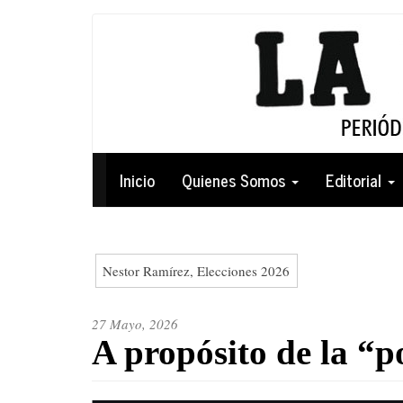
Pasar
al
contenido
principal
Navegación
Inicio
Quienes Somos
Editorial
principal
Nestor Ramírez, Elecciones 2026
27 Mayo, 2026
A propósito de la “p