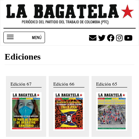
Pasar
al
contenido
principal
Toggle
navigation
Ediciones
Edición 67
Edición 66
Edición 65