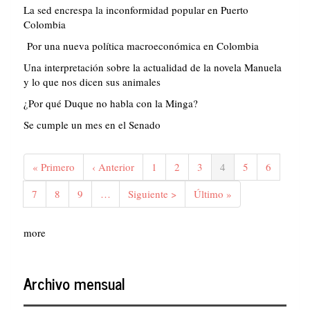
La sed encrespa la inconformidad popular en Puerto
Colombia
Por una nueva política macroeconómica en Colombia
Una interpretación sobre la actualidad de la novela Manuela
y lo que nos dicen sus animales
¿Por qué Duque no habla con la Minga?
Se cumple un mes en el Senado
Paginación
Primera
« Primero
Página
‹ Anterior
Página
1
Página
2
Página
3
Página
4
Página
5
Página
6
página
anterior
actual
Página
7
Página
8
Página
9
…
Siguiente
Siguiente >
Última
Último »
página
página
more
Archivo mensual