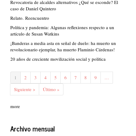
Revocatoria de alcaldes alternativos ¿Qué se esconde? El
caso de Daniel Quintero
Relato. Reencuentro
Política y pandemia: Algunas reflexiones respecto a un
artículo de Susan Watkins
¡Banderas a media asta en señal de duelo: ha muerto un
revolucionario ejemplar, ha muerto Flaminio Cárdenas!
20 años de creciente movilización social y política
Paginación
Página
1
Página
2
Página
3
Página
4
Página
5
Página
6
Página
7
Página
8
Página
9
…
actual
Siguiente
Siguiente >
Última
Último »
página
página
more
Archivo mensual