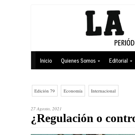
Pasar
al
contenido
principal
Navegación
Inicio
Quienes Somos
Editorial
principal
Edición 79
Economía
Internacional
27 Agosto, 2021
¿Regulación o contro