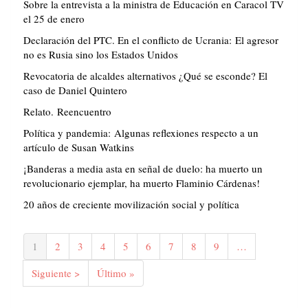
Sobre la entrevista a la ministra de Educación en Caracol TV
el 25 de enero
Declaración del PTC. En el conflicto de Ucrania: El agresor
no es Rusia sino los Estados Unidos
Revocatoria de alcaldes alternativos ¿Qué se esconde? El
caso de Daniel Quintero
Relato. Reencuentro
Política y pandemia: Algunas reflexiones respecto a un
artículo de Susan Watkins
¡Banderas a media asta en señal de duelo: ha muerto un
revolucionario ejemplar, ha muerto Flaminio Cárdenas!
20 años de creciente movilización social y política
Paginación
Página
1
Página
2
Página
3
Página
4
Página
5
Página
6
Página
7
Página
8
Página
9
…
actual
Siguiente
Siguiente >
Última
Último »
página
página