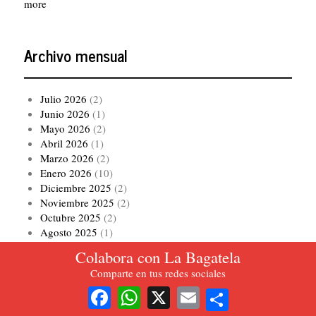
more
Archivo mensual
Julio 2026
(2)
Junio 2026
(1)
Mayo 2026
(2)
Abril 2026
(1)
Marzo 2026
(2)
Enero 2026
(10)
Diciembre 2025
(2)
Noviembre 2025
(2)
Octubre 2025
(2)
Agosto 2025
(1)
Colabora con La Bagatela
Paginación
Siguiente
siguiente ›
Comparte en tus redes sociales
página
Share
Facebook
WhatsApp
X
Email
Ver todo el archivo