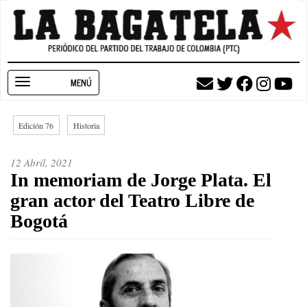
Pasar
al
contenido
principal
Toggle
navigation
Edición 76
Historia
12 Abril, 2021
In memoriam de Jorge Plata. El
gran actor del Teatro Libre de
Bogotá