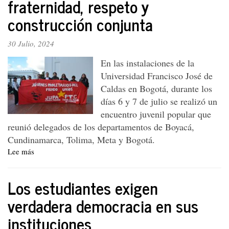
fraternidad, respeto y
Parte
construcción conjunta
I.
30 Julio, 2024
En las instalaciones de la
Universidad Francisco José de
Caldas en Bogotá, durante los
días 6 y 7 de julio se realizó un
encuentro juvenil popular que
reunió delegados de los departamentos de Boyacá,
Cundinamarca, Tolima, Meta y Bogotá.
Lee más
sobre
Jóvenes
envían
Los estudiantes exigen
un
mensaje
verdadera democracia en sus
de
instituciones
fraternidad,
respeto