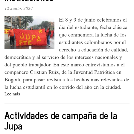
y
12 Junio, 2024
construcción
conjunta
El 8 y 9 de junio celebramos el
día del estudiante, fecha clásica
que conmemora la lucha de los
estudiantes colombianos por el
derecho a educación de calidad,
democrática y al servicio de los intereses nacionales y
del pueblo trabajador. En este marco entrevistamos a el
compañero Cristian Ruiz, de la Juventud Patriótica en
Bogotá, para pasar revista a los hechos más relevantes de
la lucha estudiantil en lo corrido del año en la ciudad.
Lee más
sobre
Los
estudiantes
Actividades de campaña de la
exigen
verdadera
Jupa
democracia
en