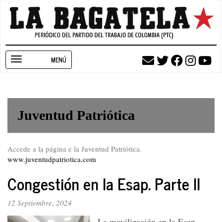
Pasar
al
contenido
principal
Toggle
navigation
Juventud Patriótica
Accede a la página e la Juventud Patriótica.
www.juventudpatriotica.com
Congestión en la Esap. Parte II
12 Septiembre, 2024
La movilización en la Esap