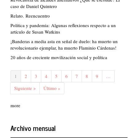
caso de Daniel Quintero
Relato. Reencuentro
Política y pandemia: Algunas reflexiones respecto a un
artículo de Susan Watkins
¡Banderas a media asta en señal de duelo: ha muerto un
revolucionario ejemplar, ha muerto Flaminio Cárdenas!
20 años de creciente movilización social y política
Paginación
Página
1
Página
2
Página
3
Página
4
Página
5
Página
6
Página
7
Página
8
Página
9
…
actual
Siguiente
Siguiente >
Última
Último »
página
página
more
Archivo mensual