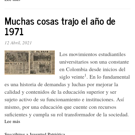
Actividades
de
Muchas cosas trajo el año de
campaña
de
1971
la
Jupa
12 Abril, 2021
Los movimientos estudiantiles
universitarios son una constante
en Colombia desde inicios del
1
siglo veinte
. En lo fundamental
es una historia de demandas y luchas por mejorar la
calidad y contenidos de la educación superior y ser
sujeto activo de su funcionamiento e instituciones. Así
mismo, por una educación que cuente con recursos
suficientes y cumpla su rol transformador de la sociedad.
Lee más
sobre
Muchas
cosas
Suscribirse a Juventud Patriótica