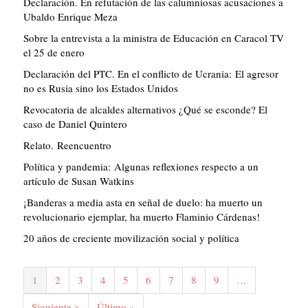
Declaración. En refutación de las calumniosas acusaciones a
Ubaldo Enrique Meza
Sobre la entrevista a la ministra de Educación en Caracol TV
el 25 de enero
Declaración del PTC. En el conflicto de Ucrania: El agresor
no es Rusia sino los Estados Unidos
Revocatoria de alcaldes alternativos ¿Qué se esconde? El
caso de Daniel Quintero
Relato. Reencuentro
Política y pandemia: Algunas reflexiones respecto a un
artículo de Susan Watkins
¡Banderas a media asta en señal de duelo: ha muerto un
revolucionario ejemplar, ha muerto Flaminio Cárdenas!
20 años de creciente movilización social y política
Paginación
Página
1
Página
2
Página
3
Página
4
Página
5
Página
6
Página
7
Página
8
Página
9
…
actual
Siguiente
Siguiente >
Última
Último »