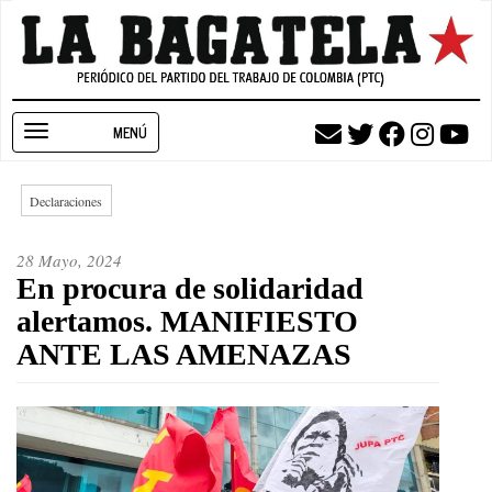
Pasar
al
contenido
principal
Toggle
navigation
Declaraciones
28 Mayo, 2024
En procura de solidaridad
alertamos. MANIFIESTO
ANTE LAS AMENAZAS