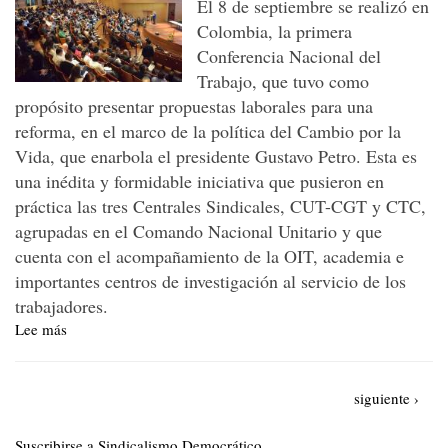
El 8 de septiembre se realizó en
Colombia, la primera
Conferencia Nacional del
Trabajo, que tuvo como
propósito presentar propuestas laborales para una
reforma, en el marco de la política del Cambio por la
Vida, que enarbola el presidente Gustavo Petro. Esta es
una inédita y formidable iniciativa que pusieron en
práctica las tres Centrales Sindicales, CUT-CGT y CTC,
agrupadas en el Comando Nacional Unitario y que
cuenta con el acompañamiento de la OIT, academia e
importantes centros de investigación al servicio de los
trabajadores.
Lee más
sobre
Conferencia
nacional
Paginación
del
Siguiente
siguiente ›
trabajo,
página
inédita
Suscribirse a Sindicalismo Democrático