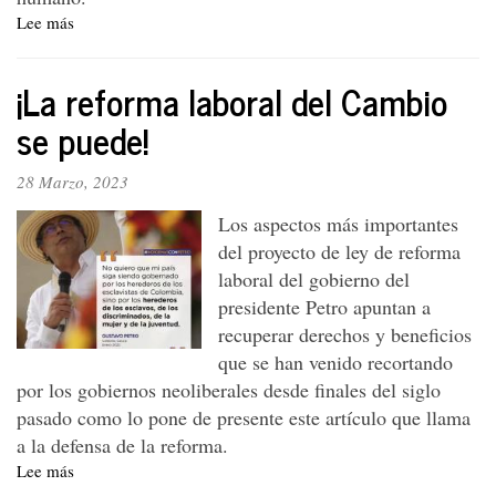
Lee más
sobre
¡Petro
amigo,
¡La reforma laboral del Cambio
el
pueblo
se puede!
está
contigo!
28 Marzo, 2023
Los aspectos más importantes
del proyecto de ley de reforma
laboral del gobierno del
presidente Petro apuntan a
recuperar derechos y beneficios
que se han venido recortando
por los gobiernos neoliberales desde finales del siglo
pasado como lo pone de presente este artículo que llama
a la defensa de la reforma.
Lee más
sobre
¡La