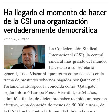
reforma
Ha llegado el momento de hacer
laboral
del
de la CSI una organización
Cambio
verdaderamente democrática
se
puede!
28 Marzo, 2023
La Confederación Sindical
Internacional (CSI), la central
sindical más grande del mundo,
ha cesado a su secretario
general, Luca Visentini, que figura como acusado en la
trama de presuntos sobornos pagados por Qatar en el
Parlamento Europeo, la conocida como ‘Qatargate’,
según informó Europa Press. Visentini, de 54 años,
admitió a finales de diciembre haber recibido un pago en
efectivo, «una donación de menos de 50.000 euros», de
la ONG Lucha contra la Impunidad, liderada por su