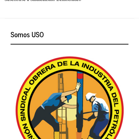
y
eficaz
iniciativa
Somos USO