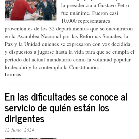
la presidencia a Gustavo Petro
fue unánime. Fueron casi
10.000 representantes
provenientes de los 32 departamentos que se encontraron
en la Asamblea Nacional por las Reformas Sociales, la
Paz y la Unidad quienes se expresaron con voz decidida
y dispuestos a jugarse hasta la vida para que se cumpla el
período del actual mandatario como la voluntad popular
lo decidió y lo contempla la Constitución.
Lee más
sobre
Grito
popular
En las dificultades se conoce al
en
la
servicio de quién están los
ANP:
dirigentes
¡No
pasarán!
12 Junio, 2024