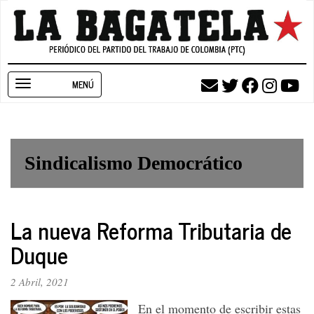
Pasar
al
contenido
principal
Toggle
navigation
Sindicalismo Democrático
La nueva Reforma Tributaria de
Duque
2 Abril, 2021
En el momento de escribir estas