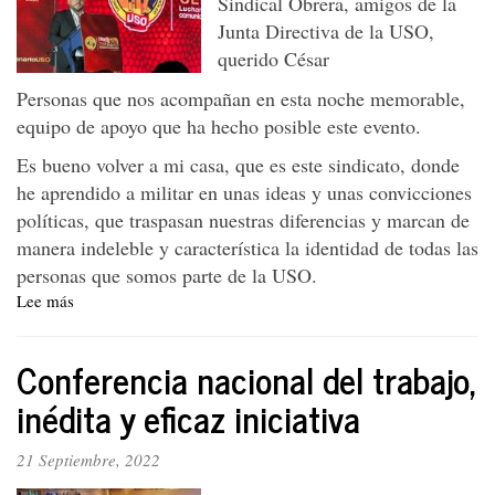
Sindical Obrera, amigos de la
organización
verdaderamente
Junta Directiva de la USO,
democrática
querido César
Personas que nos acompañan en esta noche memorable,
equipo de apoyo que ha hecho posible este evento.
Es bueno volver a mi casa, que es este sindicato, donde
he aprendido a militar en unas ideas y unas convicciones
políticas, que traspasan nuestras diferencias y marcan de
manera indeleble y característica la identidad de todas las
personas que somos parte de la USO.
Lee más
sobre
100
años
Conferencia nacional del trabajo,
de
la
inédita y eficaz iniciativa
unión
Sindical
21 Septiembre, 2022
Obrera,
USO