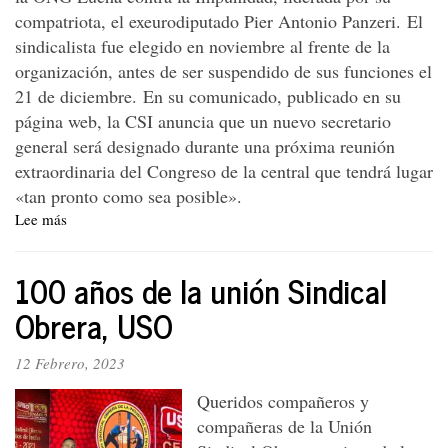
compatriota, el exeurodiputado Pier Antonio Panzeri. El
sindicalista fue elegido en noviembre al frente de la
organización, antes de ser suspendido de sus funciones el
21 de diciembre. En su comunicado, publicado en su
página web, la CSI anuncia que un nuevo secretario
general será designado durante una próxima reunión
extraordinaria del Congreso de la central que tendrá lugar
«tan pronto como sea posible».
Lee más
sobre
Ha
llegado
100 años de la unión Sindical
el
momento
Obrera, USO
de
hacer
12 Febrero, 2023
de
la
Queridos compañeros y
CSI
compañeras de la Unión
una