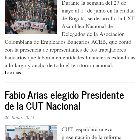
Durante la semana del 27 de
mayo al 1° de junio en la ciudad
de Bogotá, se desarrolló la LXII
Asamblea Nacional de
Delegados de la Asociación
Colombiana de Empleados Bancarios ACEB, que contó
con la presencia de representantes de los trabajadores
bancarios que laboran en entidades financieras extendidas
a lo largo y ancho de todo el territorio nacional.
Lee más
sobre
En
las
Fabio Arias elegido Presidente
dificultades
se
de la CUT Nacional
conoce
al
26 Junio, 2023
servicio
de
CUT respaldará nueva
quién
presentación de la reforma
están