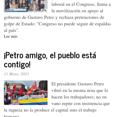
laboral en el Congreso, llama a
los
dirigentes
la movilización en apoyo al
gobierno de Gustavo Petro y rechaza pretenciones de
golpe de Estado: "Congreso no puede seguir de espaldas
al país".
Lee más
sobre
Fabio
Arias
¡Petro amigo, el pueblo está
elegido
Presidente
contigo!
de
la
11 Mayo, 2023
CUT
Nacional
El presidente Gustavo Petro
vibró en la misma nota que lo
hacen los trabajadores; no en
vano repite con insistencia que
la riqueza no la produce el capital sino el trabajo
humano.