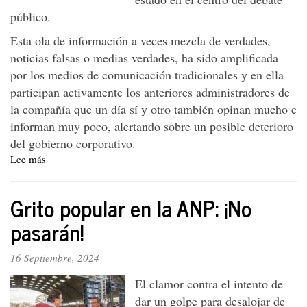
público.
Esta ola de información a veces mezcla de verdades,
noticias falsas o medias verdades, ha sido amplificada
por los medios de comunicación tradicionales y en ella
participan activamente los anteriores administradores de
la compañía que un día sí y otro también opinan mucho e
informan muy poco, alertando sobre un posible deterioro
del gobierno corporativo.
Lee más
sobre
La
iguana
Grito popular en la ANP: ¡No
está
más
pasarán!
viva
que
16 Septiembre, 2024
nunca
El clamor contra el intento de
dar un golpe para desalojar de