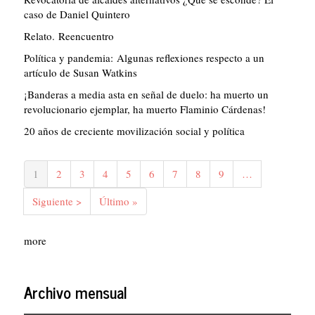
caso de Daniel Quintero
Relato. Reencuentro
Política y pandemia: Algunas reflexiones respecto a un
artículo de Susan Watkins
¡Banderas a media asta en señal de duelo: ha muerto un
revolucionario ejemplar, ha muerto Flaminio Cárdenas!
20 años de creciente movilización social y política
Paginación
Página
1
Página
2
Página
3
Página
4
Página
5
Página
6
Página
7
Página
8
Página
9
…
actual
Siguiente
Siguiente >
Última
Último »
página
página
more
Archivo mensual