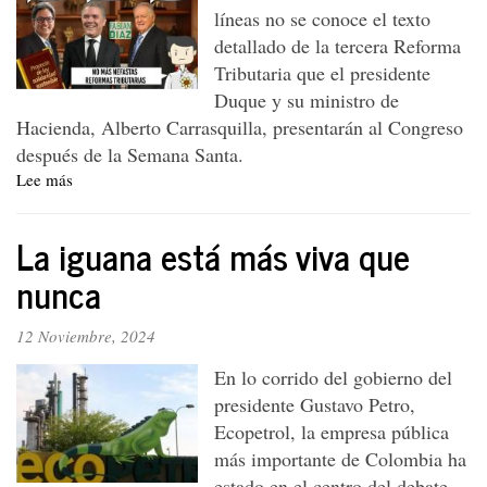
líneas no se conoce el texto
detallado de la tercera Reforma
Tributaria que el presidente
Duque y su ministro de
Hacienda, Alberto Carrasquilla, presentarán al Congreso
después de la Semana Santa.
Lee más
sobre
La
nueva
La iguana está más viva que
Reforma
Tributaria
nunca
de
Duque
12 Noviembre, 2024
En lo corrido del gobierno del
presidente Gustavo Petro,
Ecopetrol, la empresa pública
más importante de Colombia ha
estado en el centro del debate