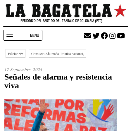
Pasar
al
contenido
principal
Toggle
navigation
Edición 99
Consuelo Ahumada, Política nacional,
17 Septiembre, 2024
Señales de alarma y resistencia
viva