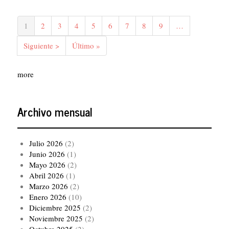
Paginación
Página
1
Página
2
Página
3
Página
4
Página
5
Página
6
Página
7
Página
8
Página
9
…
actual
Siguiente
Siguiente >
Última
Último »
página
página
more
Archivo mensual
Julio 2026
(2)
Junio 2026
(1)
Mayo 2026
(2)
Abril 2026
(1)
Marzo 2026
(2)
Enero 2026
(10)
Diciembre 2025
(2)
Noviembre 2025
(2)
Octubre 2025
(2)