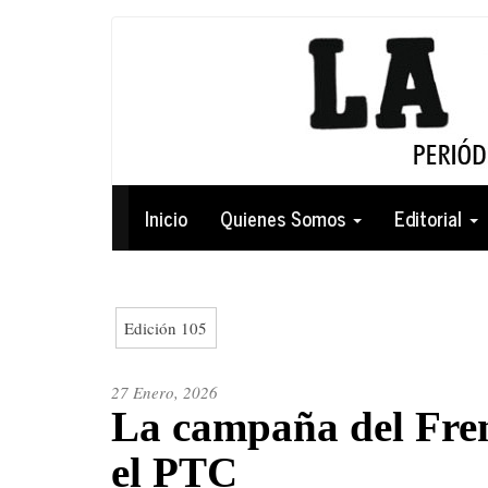
Pasar
al
contenido
principal
Navegación
Inicio
Quienes Somos
Editorial
principal
Edición 105
27 Enero, 2026
La campaña del Fren
el PTC