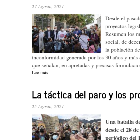
27 Agosto, 2021
Desde el pasado
proyectos legis
Resumen los mi
social, de dec
la población de
inconformidad generada por los 30 años y más de
que señalan, en apretadas y precisas formulacion
Lee más
sobre
Editorial.
Los
La táctica del paro y los p
proyectos
legislativos
del
25 Agosto, 2021
CNP
y
Una batalla d
la
desde el 28 d
próxima
periódico del 
movilización