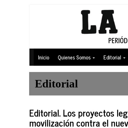
Pasar
al
contenido
principal
Navegación
Inicio
Quienes Somos
Editorial
principal
Editorial
Editorial. Los proyectos le
movilización contra el nue