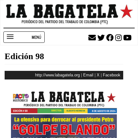
Pasar
al
contenido
principal
Toggle
navigation
Edición 98
http://www.labagatela.org
|
Email
|
X
|
Facebook