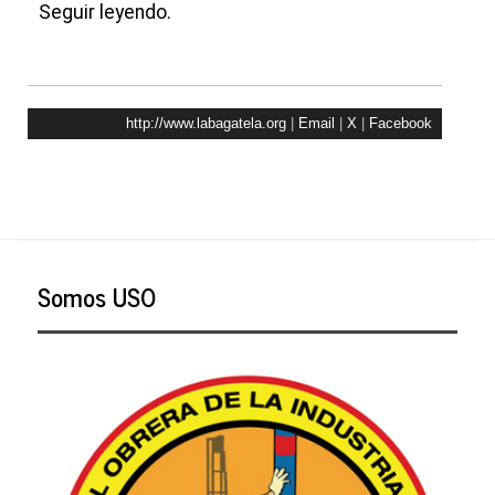
Seguir leyendo.
http://www.labagatela.org
|
Email
|
X
|
Facebook
Somos USO