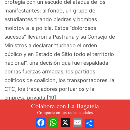
protegía con un escudo del ataque de los
manifestantes; al fondo, un grupo de
estudiantes tirando piedras y bombas
molotov a la policía. Estos “dolorosos
sucesos” llevaron a Pastrana y su Consejo de
Ministros a declarar “turbado el orden
público y en Estado de Sitio todo el territorio
nacional”, una decisión que fue respaldada
por las fuerzas armadas, los partidos
políticos de coalición, los transportadores, la
CTC, los trabajadores portuarios y la
empresa privada.[19]
Colabora con La Bagatela
La declaratoria de estado de sitio se sintió en
Comparte en tus redes sociales
Share
amplios sectores de la sociedad colombiana.
Facebook
WhatsApp
X
Email
De ahí que se enarbolara la proclama