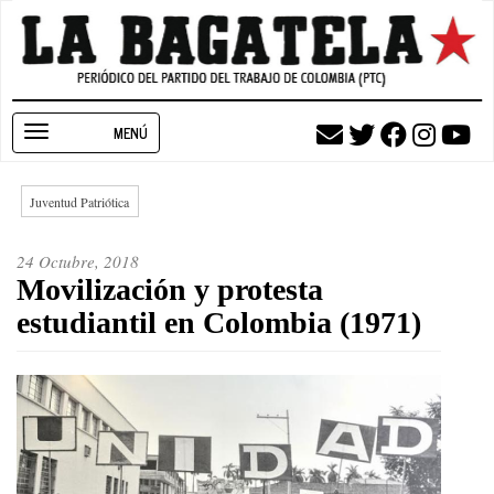
Pasar
al
contenido
principal
Toggle
navigation
Juventud Patriótica
24 Octubre, 2018
Movilización y protesta
estudiantil en Colombia (1971)