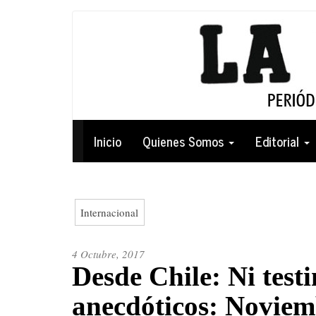
Pasar
al
contenido
principal
Navegación
Inicio
Quienes Somos
Editorial
principal
Internacional
4 Octubre, 2017
Desde Chile: Ni testi
anecdóticos: Noviem