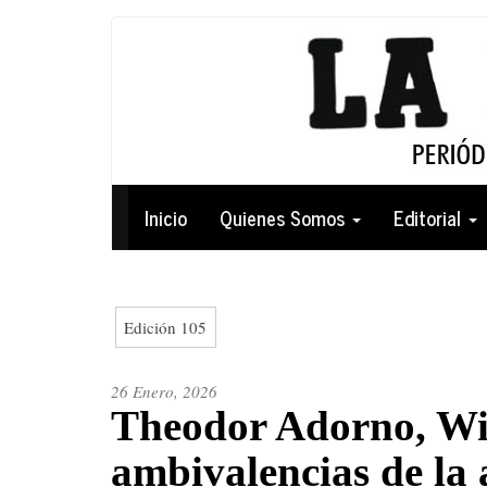
Pasar
al
contenido
principal
Navegación
Inicio
Quienes Somos
Editorial
principal
Edición 105
26 Enero, 2026
Theodor Adorno, Wil
ambivalencias de la 