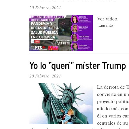
la
20 Febrero, 2021
vacunación
en
Ver video.
Colombia
Lee más
sobre
Pandemi
y
desastre
de
la
Yo lo “querí” míster Trump
salud.
Recuent
de
20 Febrero, 2021
un
program
La derrota de 
de
convierte en un
#Charla
proyecto políti
aliado más con
él en varios ca
centrales de s