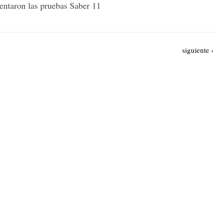
sentaron las pruebas Saber 11
Siguiente
siguiente ›
página