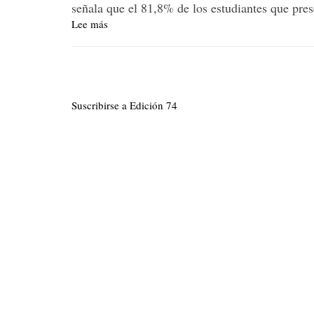
señala que el 81,8% de los estudiantes que pre
enero
Lee más
sobre
Situación
de
Paginación
la
educación
en
Suscribirse a Edición 74
el
Atlántico:
Lo
que
se
oculta
detrás
de
la
euforia
por
las
pruebas
Icfes