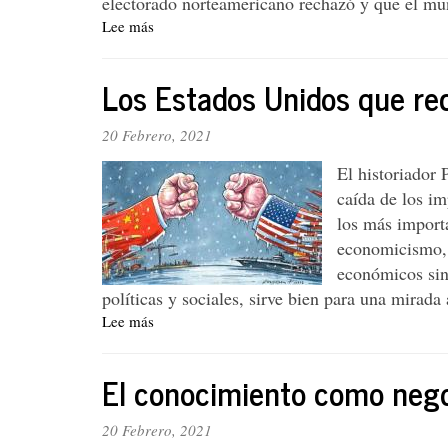
electorado norteamericano rechazó y que el mu
Lee más
sobre
Yo
lo
Los Estados Unidos que rec
“querí”
míster
Trump
20 Febrero, 2021
El historiador
caída de los im
los más importa
economicismo, e
económicos sin
políticas y sociales, sirve bien para una mirada
Lee más
sobre
Los
Estados
El conocimiento como neg
Unidos
que
recibe
20 Febrero, 2021
Joe