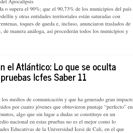
 del Apocalipsis
a o supera el 90%; que el 90,73% de los municipios del país
ellín y otras entidades territoriales están saturadas con
ntenas, toques de queda e, incluso, anunciaron traslados de
e, de manera análoga, así procederán todos los municipios y
n el Atlántico: Lo que se oculta
s pruebas Icfes Saber 11
r los medios de comunicación y que ha generado gran impact
enidos por cuatro jóvenes que obtuvieron puntaje “perfecto” en
puntos, algo que sin lugar a dudas se constituye en un
dio nacional en estas pruebas no es el mejor como lo
ades Educativas de la Universidad Icesi de Cali, en el que