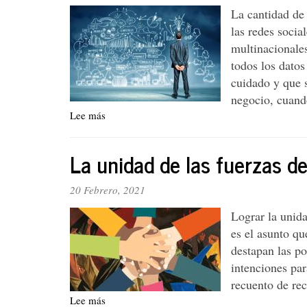
La cantidad de
Biden
las redes socia
multinacionale
todos los dato
cuidado y que s
negocio, cuando
Lee más
sobre
El
conocimiento
La unidad de las fuerzas d
como
negocio
20 Febrero, 2021
Lograr la unid
es el asunto qu
destapan las po
intenciones p
recuento de rec
Lee más
sobre