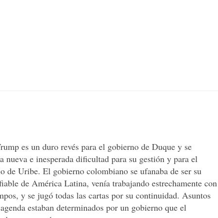
a
o
a
Trump es un duro revés para el gobierno de Duque y se
a nueva e inesperada dificultad para su gestión y para el
sEnCuarentena
co de Uribe. El gobierno colombiano se ufanaba de ser su
fiable de América Latina, venía trabajando estrechamente con
mpos, y se jugó todas las cartas por su continuidad. Asuntos
u agenda estaban determinados por un gobierno que el