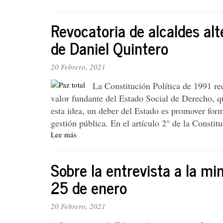
La
unidad
Revocatoria de alcaldes al
de
las
de Daniel Quintero
fuerzas
democráticas
20 Febrero, 2021
La Constitución Política de 1991 re
valor fundante del Estado Social de Derecho, q
esta idea, un deber del Estado es promover form
gestión pública. En el artículo 2° de la Constitu
Lee más
sobre
Revocatoria
de
Sobre la entrevista a la mi
alcaldes
alternativos
25 de enero
¿Qué
se
20 Febrero, 2021
esconde?
El