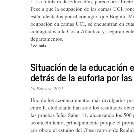
1. La ministra de Educación, parece otra Jinete
caso
Pese a que la ocupación de las camas UCI, rond
de
están afectados por el contagio; que Bogotá, Med
Daniel
Quintero
ocupación en camas UCI, se encuentran en cuare
contagiados a la Costa Atlántica y, segurament
departamentos.
Lee más
sobre
Sobre
la
Situación de la educación e
entrevista
a
detrás de la euforia por la
la
ministra
20 Febrero, 2021
de
Educación
Uno de los acontecimientos más divulgados po
en
entre la ciudadanía han sido los resultados obt
Caracol
las pruebas Icfes Saber 11, alcanzando los 500 
TV
el
acontecimiento, principalmente porque el prome
25
corrobora el estudio del Observatorio de Realid
de