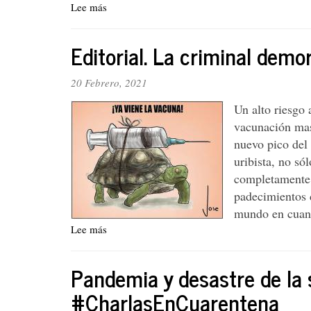
Lee más
sobre
74
Editorial. La criminal dem
20 Febrero, 2021
Un alto riesgo 
vacunación mas
nuevo pico del
uribista, no só
completamente i
padecimientos d
mundo en cuanto
Lee más
sobre
Editorial.
La
Pandemia y desastre de la
criminal
demora
#CharlasEnCuarentena
de